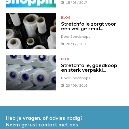
15 / 03 / 2017
BLOG
Stretchfolie zorgt voor
een veilige zend...
Door Specishops
20 / 12 / 2016
BLOG
Stretchfolie, goedkoop
en sterk verpakki...
Door Specishops
23 / 09 / 2016
Heb je vragen, of advies nodig?
Neem gerust contact met ons