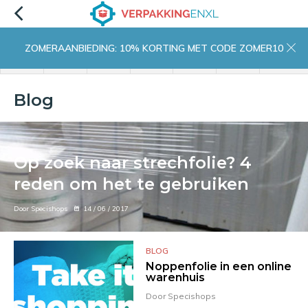
ZOMERAANBIEDING: 10% KORTING MET CODE ZOMER10
menu
zoeken
inloggen
wishlist
contact
winkelwagen
home
Blog
Op zoek naar strechfolie? 4
reden om het te gebruiken
Door Specishops
14 / 06 / 2017
BLOG
Noppenfolie in een online
warenhuis
Door Specishops