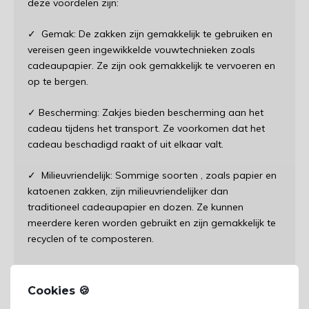
deze voordelen zijn:
✓ Gemak: De zakken zijn gemakkelijk te gebruiken en
vereisen geen ingewikkelde vouwtechnieken zoals
cadeaupapier. Ze zijn ook gemakkelijk te vervoeren en
op te bergen.
✓ Bescherming: Zakjes bieden bescherming aan het
cadeau tijdens het transport. Ze voorkomen dat het
cadeau beschadigd raakt of uit elkaar valt.
✓ Milieuvriendelijk: Sommige soorten , zoals papier en
katoenen zakken, zijn milieuvriendelijker dan
traditioneel cadeaupapier en dozen. Ze kunnen
meerdere keren worden gebruikt en zijn gemakkelijk te
recyclen of te composteren.
✓ Stijlvol: Ze zijn verkrijgbaar in verschillende kleuren,
ontwerpen en materialen, waardoor ze een stijlvolle en
Cookies 🍪
gepersonaliseerde manier bieden om cadeaus te