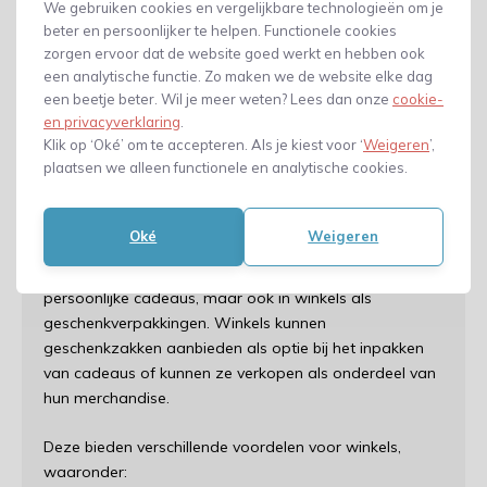
We gebruiken cookies en vergelijkbare technologieën om je
presenteren.
beter en persoonlijker te helpen. Functionele cookies
zorgen ervoor dat de website goed werkt en hebben ook
✓ Kostenbesparend: Vaal zijn ze ookgoedkoper dan
een analytische functie. Zo maken we de website elke dag
traditioneel cadeaupapier en dozen. En bovendien
een beetje beter. Wil je meer weten? Lees dan onze
cookie-
herbruikbaar, waardoor ze op de lange termijn
en privacyverklaring
.
kostenbesparend zijn.
Klik op ‘Oké’ om te accepteren. Als je kiest voor ‘
Weigeren
’,
plaatsen we alleen functionele en analytische cookies.
Gebruik van cadeauzakken in
winkels
Oké
Weigeren
Cadeauzakken worden niet alleen gebruikt voor
persoonlijke cadeaus, maar ook in winkels als
geschenkverpakkingen. Winkels kunnen
geschenkzakken aanbieden als optie bij het inpakken
van cadeaus of kunnen ze verkopen als onderdeel van
hun merchandise.
Deze bieden verschillende voordelen voor winkels,
waaronder: