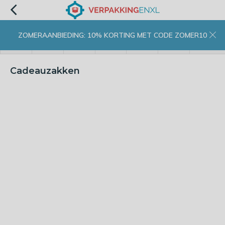
ZOMERAANBIEDING: 10% KORTING MET CODE ZOMER10
menu
zoeken
inloggen
wishlist
contact
winkelwagen
home
Cadeauzakken