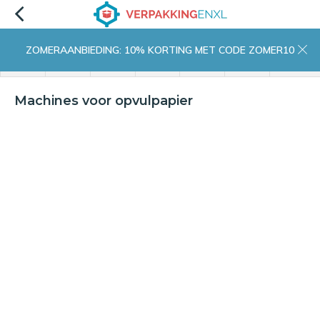
ZOMERAANBIEDING: 10% KORTING MET CODE ZOMER10
menu
zoeken
inloggen
wishlist
contact
winkelwagen
home
Machines voor opvulpapier