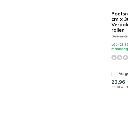
Poetsro
cm x 3
Verpak
rollen
Deliveryt
vóór 23:59
maandag 
Verge
23,96
(19,80 Excl. b