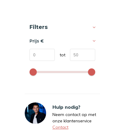
Sorteren op:
Filters
Prijs
€
tot
Hulp nodig?
Neem contact op met
onze klantenservice
Contact