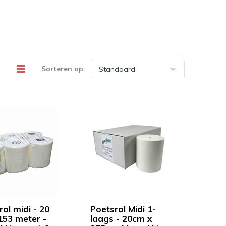
Sorteren op:
ol midi - 20
Poetsrol Midi 1-
153 meter -
laags - 20cm x