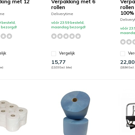
king met 12
Verpakking met 6
Verpa
rollen
rollen
100% 
ime
Deliverytime
Delivery
 besteld,
vóór 23:59 besteld,
bezorgd!
maandag bezorgd!
vóór 23:
maanda
lijk
Vergelijk
Ver
15,77
22,80
tw)
(13,03 Excl. btw)
(18,84 Excl.