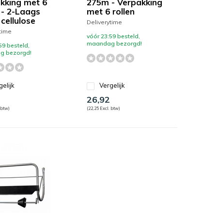
kking met 6
275m - Verpakking
 - 2-Laags
met 6 rollen
cellulose
Deliverytime
time
vóór 23:59 besteld,
maandag bezorgd!
59 besteld,
g bezorgd!
gelijk
Vergelijk
26,92
 btw)
(22,25 Excl. btw)