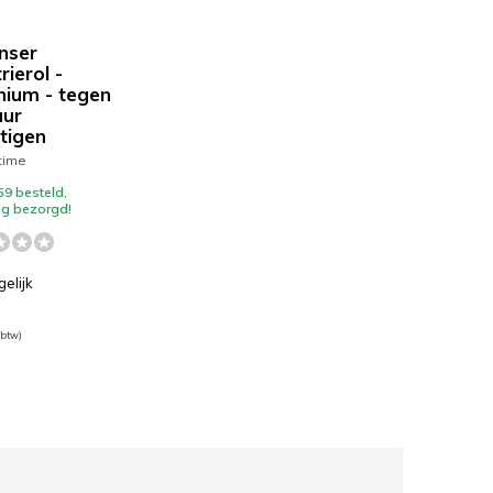
nser
rierol -
nium - tegen
ur
tigen
time
59 besteld,
g bezorgd!
gelijk
 btw)