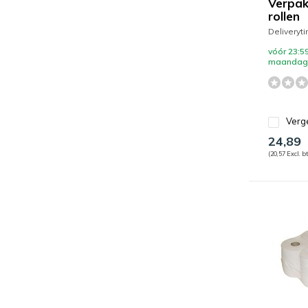
Verpak
rollen
Deliveryt
vóór 23:59
maandag 
Verge
24,89
(20,57 Excl. b