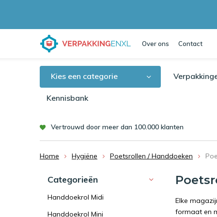
Over ons
Contact
Kies een categorie
Verpakking
Kennisbank
Vertrouwd door meer dan 100.000 klanten
Home
Hygiëne
Poetsrollen / Handdoeken
Poe
Poetsr
Categorieën
Handdoekrol Midi
Elke magazijn
formaat en m
Handdoekrol Mini