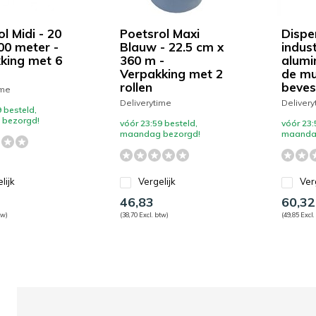
l Midi - 20
Poetsrol Maxi
Dispe
00 meter -
Blauw - 22.5 cm x
indust
king met 6
360 m -
alumi
Verpakking met 2
de mu
rollen
beves
ime
Deliverytime
Delivery
 besteld,
bezorgd!
vóór 23:59 besteld,
vóór 23:
maandag bezorgd!
maanda
lijk
Vergelijk
Ver
46,83
60,32
tw)
(38,70 Excl. btw)
(49,85 Excl.