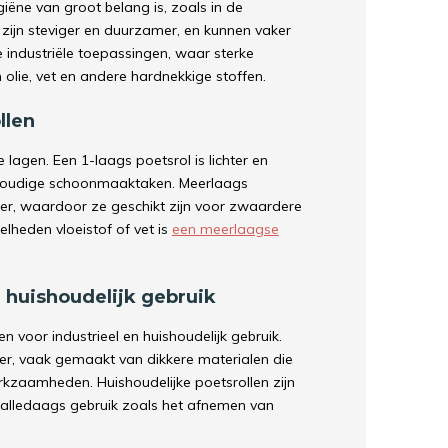
iëne van groot belang is, zoals in de
zijn steviger en duurzamer, en kunnen vaker
e industriële toepassingen, waar sterke
 olie, vet en andere hardnekkige stoffen.
llen
de lagen. Een 1-laags poetsrol is lichter en
envoudige schoonmaaktaken. Meerlaags
eter, waardoor ze geschikt zijn voor zwaardere
elheden vloeistof of vet is
een meerlaagse
. huishoudelijk gebruik
n voor industrieel en huishoudelijk gebruik.
iger, vaak gemaakt van dikkere materialen die
zaamheden. Huishoudelijke poetsrollen zijn
r alledaags gebruik zoals het afnemen van