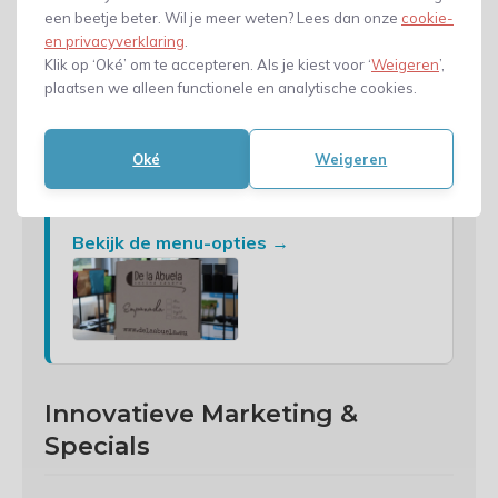
een beetje beter. Wil je meer weten? Lees dan onze
cookie-
"Dankzij digitale bedrukking kunnen wij onze
en privacyverklaring
.
wisselende maandmenu's direct op de doos
Klik op ‘Oké’ om te accepteren. Als je kiest voor ‘
Weigeren
’,
laten printen. Met handige checkboxes kan de
plaatsen we alleen functionele en analytische cookies.
kok eenvoudig aangeven welke pizza er in de
doos zit, wat verwarring aan de kassa
Oké
Weigeren
voorkomt. We bestellen precies wat we nodig
hebben zonder onnodige voorraad."
Bekijk de menu-opties →
Innovatieve Marketing &
Specials