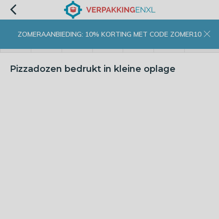
ZOMERAANBIEDING: 10% KORTING MET CODE ZOMER10
menu
zoeken
inloggen
wishlist
contact
winkelwagen
home
Pizzadozen bedrukt in kleine oplage