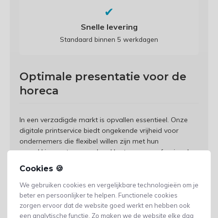
✔
Snelle levering
Standaard binnen 5 werkdagen
Optimale presentatie voor de
horeca
In een verzadigde markt is opvallen essentieel. Onze
digitale printservice biedt ongekende vrijheid voor
ondernemers die flexibel willen zijn met hun
verpakkingsontwerp en hun klanten een professionele
uitstraling willen bieden.
Cookies 🍪
We gebruiken cookies en vergelijkbare technologieën om je
beter en persoonlijker te helpen. Functionele cookies
Horeca Case: Wisselende menu's
zorgen ervoor dat de website goed werkt en hebben ook
op de doos
een analytische functie. Zo maken we de website elke dag