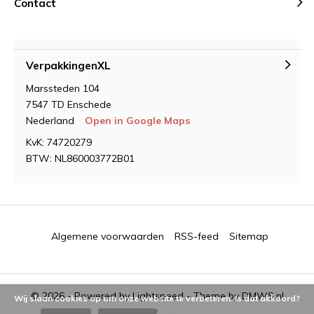
Contact
VerpakkingenXL
Marssteden 104
7547 TD Enschede
Nederland
Open in Google Maps
KvK: 74720279
BTW: NL860003772B01
Algemene voorwaarden
RSS-feed
Sitemap
© 2026 - Powered by
Lightspeed
- Theme by
DMWS.nl
Wij slaan cookies op om onze website te verbeteren. Is dat akkoord?