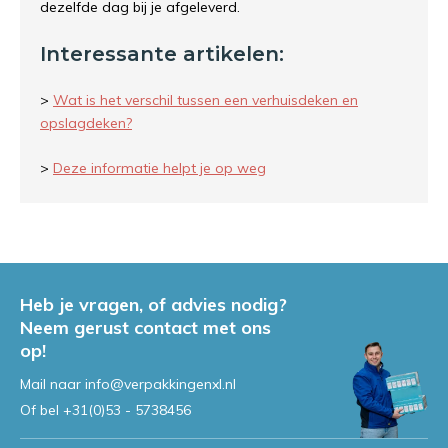
dezelfde dag bij je afgeleverd.
Interessante artikelen:
>
Wat is het verschil tussen een verhuisdeken en
opslagdeken?
>
Deze informatie helpt je op weg
Heb je vragen, of advies nodig?
Neem gerust contact met ons
op!
Mail naar
info@verpakkingenxl.nl
Of bel
+31(0)53 - 5738456