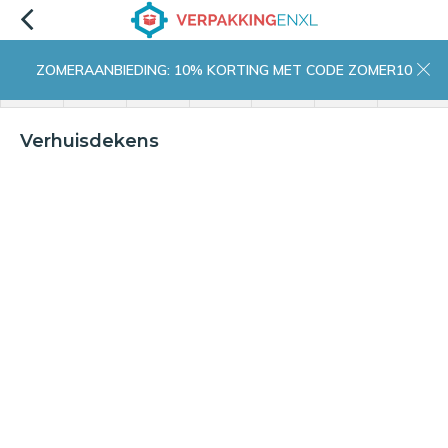
ZOMERAANBIEDING: 10% KORTING MET CODE ZOMER10
menu
zoeken
inloggen
wishlist
contact
winkelwagen
home
Verhuisdekens