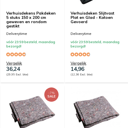
Verhuisdekens Pakdeken
Verhuisdeken Slijtvast
5 stuks 150 x 200 cm
Plat en Glad - Katoen
geweven en rondom
Gevoerd
gestikt
Deliverytime
Deliverytime
vóór 23:59 besteld, maandag
vóór 23:59 besteld, maandag
bezorgd!
bezorgd!
Vergelijk
Vergelijk
36,24
14,96
(29,95 Excl. btw)
(12,36 Excl. btw)
-7%
SALE