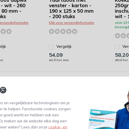
- wit - 260
venster - karton -
250gr
x 80 mm -
190 x 125 x 50 mm
inschu
uks
- 200 stuks
wit - 
 verzendinformatie
Klik voor verzendinformatie
vóór 23:
bezorgd
lijk
Vergelijk
Ver
54,09
58,20
tw)
(44,70 Excl. btw)
(48,10 Excl.
🍪
s en vergelijkbare technologieën om je
er te helpen. Functionele cookies zorgen
te goed werkt en hebben ook een
. Zo maken we de website elke dag een
e meer weten? Lees dan onze
cookie- en