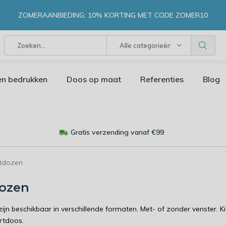
ZOMERAANBIEDING: 10% KORTING MET CODE ZOMER10
Alle categorieën
en bedrukken
Doos op maat
Referenties
Blog
Gratis verzending vanaf €99
tdozen
dozen
ijn beschikbaar in verschillende formaten. Met- of zonder venster. K
rtdoos.