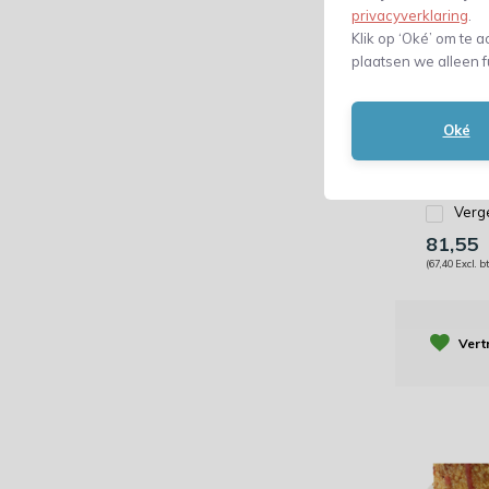
privacyverklaring
.
Koekza
Klik op ‘Oké’ om te a
250gr 
plaatsen we alleen f
Inschui
wit - 5
vóór 23:5
Oké
bezorgd!
Verge
81,55
(67,40 Excl. b
Vert