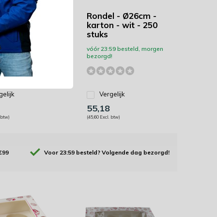
l - Ø22cm -
Rondel - Ø26cm -
 - wit - 250
karton - wit - 250
stuks
59 besteld, morgen
vóór 23:59 besteld, morgen
!
bezorgd!
gelijk
Vergelijk
55,18
 btw)
(45,60 Excl. btw)
€99
Voor 23:59 besteld? Volgende dag bezorgd!