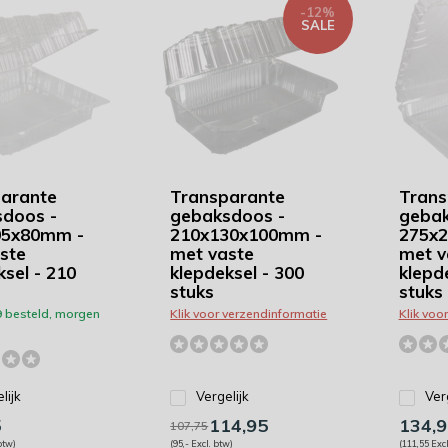
-12%
SALE
arante
Transparante
Trans
doos -
gebaksdoos -
gebak
05x80mm -
210x130x100mm -
275x
ste
met vaste
met v
ksel - 210
klepdeksel - 300
klepd
stuks
stuks
9 besteld, morgen
Klik voor verzendinformatie
Klik voo
lijk
Vergelijk
Ver
5
114,95
134,9
107,75
btw)
(95,- Excl. btw)
(111,55 Excl