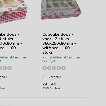
ke doos -
Cupcake doos -
4 stuks -
voor 12 stuks -
170x80mm -
360x250x80mm -
ze - 100
wit/roze - 100
stuks
59 besteld, morgen
vóór 23:59 besteld, morgen
!
bezorgd!
gelijk
Vergelijk
241,40
 btw)
(199,50 Excl. btw)