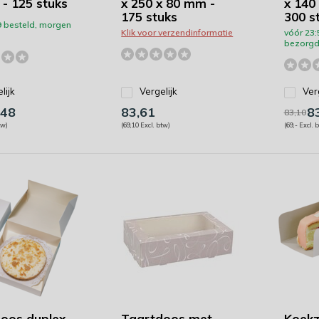
- 125 stuks
x 250 x 80 mm -
x 140
175 stuks
300 s
9 besteld, morgen
Klik voor verzendinformatie
vóór 23:
bezorgd
lijk
Vergelijk
Ver
,48
83,61
83
83,10
tw)
(69,10 Excl. btw)
(69,- Excl. 
oos duplex
Taartdoos met
Koekz