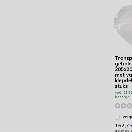
Transp
gebaks
205x2
met va
klepde
stuks
vóór 23:5
bezorgd!
Verge
162,7
(134,50 Excl. 