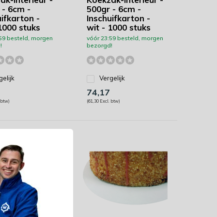
 - 6cm -
500gr - 6cm -
ifkarton -
Inschuifkarton -
1000 stuks
wit - 1000 stuks
59 besteld, morgen
vóór 23:59 besteld, morgen
!
bezorgd!
gelijk
Vergelijk
74,17
 btw)
(61,30 Excl. btw)