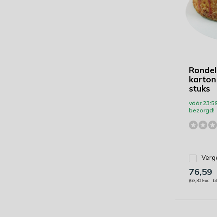
Rondel
karton 
stuks
vóór 23:5
bezorgd!
Verge
76,59
(63,30 Excl. b