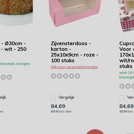
 - Ø30cm -
Zijvensterdoos -
Cupca
- wit - 250
karton -
Voor 
25x10x9cm - roze -
170x
100 stuks
wit/ro
9 besteld, morgen
stuks
Klik voor verzendinformatie
vóór 23:
bezorgd
lijk
Vergelijk
Ver
84,69
84,69
tw)
(69,99 Excl. btw)
(69,99 Excl.