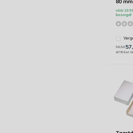
80 mm 
vóór 23:5
bezorgd!
Verge
57
56,50
(47,50 Excl. b
Taartd