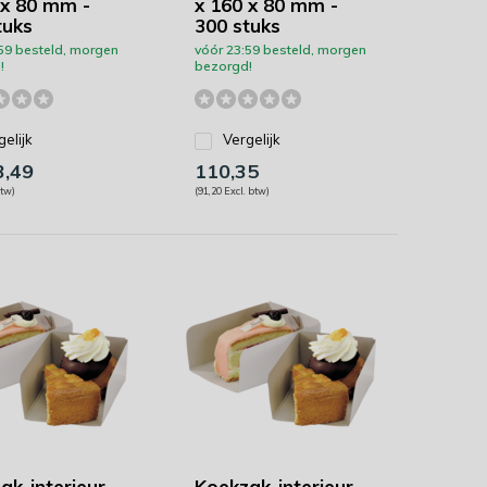
 x 80 mm -
x 160 x 80 mm -
tuks
300 stuks
59 besteld, morgen
vóór 23:59 besteld, morgen
!
bezorgd!
gelijk
Vergelijk
,49
110,35
btw)
(91,20 Excl. btw)
ak-interieur -
Koekzak-interieur -