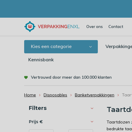
Over ons
Contact
Kies een categorie
Verpakking
Kennisbank
Vertrouwd door meer dan 100.000 klanten
Home
Disposables
Banketverpakkingen
Taar
Sorteren op:
Filters
Taart
Prijs
€
Taartdozen z
bedrukte taa