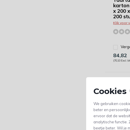
karton 
x 200 
200 st
Klik voor
Verge
84,82
(70,10 Excl. b
Cookies 
We gebruiken cookie
beter en persoonlijk
ervoor dat de websi
analytische functie
beetje beter. Wil j