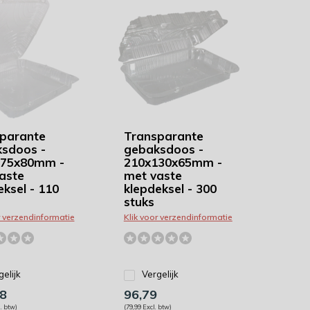
parante
Transparante
sdoos -
gebaksdoos -
275x80mm -
210x130x65mm -
aste
met vaste
eksel - 110
klepdeksel - 300
stuks
r verzendinformatie
Klik voor verzendinformatie
gelijk
Vergelijk
8
96,79
. btw)
(79,99 Excl. btw)