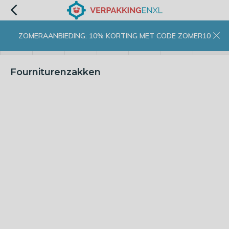
ZOMERAANBIEDING: 10% KORTING MET CODE ZOMER10
menu
zoeken
inloggen
wishlist
contact
winkelwagen
home
Fourniturenzakken