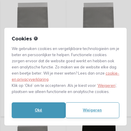
Cookies 🍪
We gebruiken cookies en vergelijkbare technologieën om je
beter en persoonlijker te helpen. Functionele cookies
Fourniturenzak - papier -
Fourniturenzak - papier -
zorgen ervoor dat de website goed werkt en hebben ook
10x16cm - zilver- 1000
12x19cm - zilver- 1000
een analytische functie. Zo maken we de website elke dag
stuks
stuks
een beetje beter. Wil je meer weten? Lees dan onze
cookie-
en privacyverklaring
.
Klik voor verzendinformatie
Klik voor verzendinformatie
Klik op ‘Oké’ om te accepteren. Als je kiest voor ‘
Weigeren
’,
plaatsen we alleen functionele en analytische cookies.
Vergelijk
Vergelijk
83,49
90,75
(69,- Excl. btw)
(75,- Excl. btw)
Oké
Weigeren