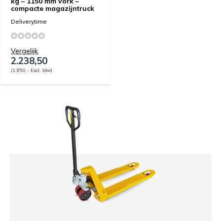
kg – 1150 mm vork –
compacte magazijntruck
Deliverytime
Vergelijk
2.238,50
(1.850,- Excl. btw)