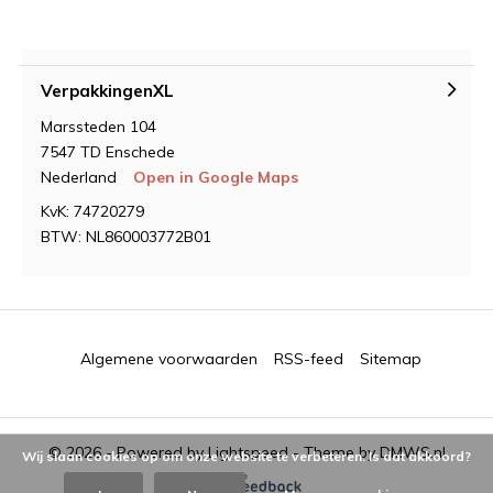
VerpakkingenXL
Marssteden 104
7547 TD Enschede
Nederland
Open in Google Maps
KvK: 74720279
BTW: NL860003772B01
Algemene voorwaarden
RSS-feed
Sitemap
© 2026 - Powered by
Lightspeed
- Theme by
DMWS.nl
Wij slaan cookies op om onze website te verbeteren. Is dat akkoord?