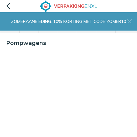
ZOMERAANBIEDING: 10% KORTING MET CODE ZOMER10
menu
zoeken
inloggen
wishlist
contact
winkelwagen
home
Pompwagens