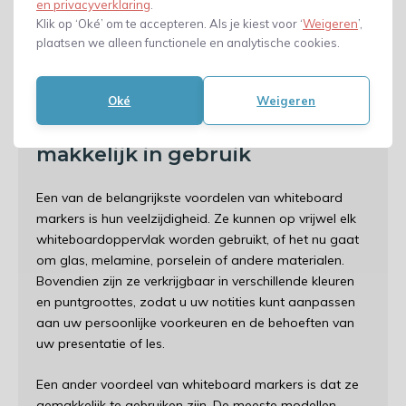
om heldere en levendige notities te maken die
en privacyverklaring
.
gemakkelijk leesbaar zijn vanaf een afstand. Dankzij
Klik op ‘Oké’ om te accepteren. Als je kiest voor ‘
Weigeren
’,
hun unieke inktformule drogen ze snel en zijn ze
plaatsen we alleen functionele en analytische cookies.
gemakkelijk uit te wissen, waardoor u uw whiteboard
keer op keer opnieuw kunt gebruiken.
Oké
Weigeren
Whiteboardmarkers zijn
makkelijk in gebruik
Een van de belangrijkste voordelen van whiteboard
markers is hun veelzijdigheid. Ze kunnen op vrijwel elk
whiteboardoppervlak worden gebruikt, of het nu gaat
om glas, melamine, porselein of andere materialen.
Bovendien zijn ze verkrijgbaar in verschillende kleuren
en puntgroottes, zodat u uw notities kunt aanpassen
aan uw persoonlijke voorkeuren en de behoeften van
uw presentatie of les.
Een ander voordeel van whiteboard markers is dat ze
gemakkelijk te gebruiken zijn. De meeste modellen