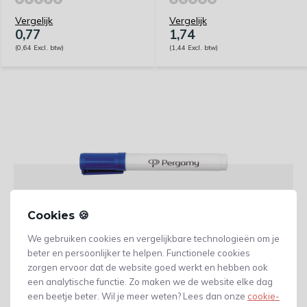
Vergelijk
Vergelijk
0,77
1,74
(0,64 Excl. btw)
(1,44 Excl. btw)
Cookies 🍪
We gebruiken cookies en vergelijkbare technologieën om je
beter en persoonlijker te helpen. Functionele cookies
Whiteboard markers
zijn een must-have voor elke
zorgen ervoor dat de website goed werkt en hebben ook
kantoor- of schoolomgeving. Ze zijn speciaal
een analytische functie. Zo maken we de website elke dag
ontworpen voor gebruik op
whiteboards
en zijn in staat
een beetje beter. Wil je meer weten? Lees dan onze
cookie-