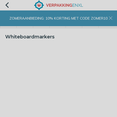
ZOMERAANBIEDING: 10% KORTING MET CODE ZOMER10
menu
zoeken
inloggen
wishlist
contact
winkelwagen
home
Whiteboardmarkers