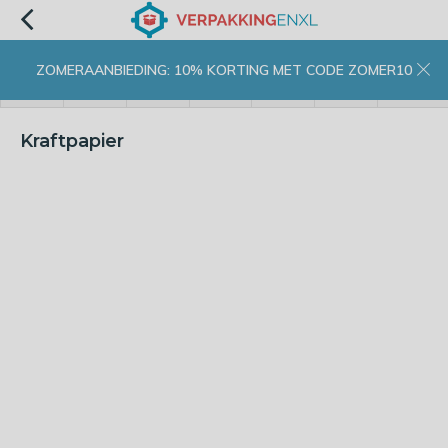
ZOMERAANBIEDING: 10% KORTING MET CODE ZOMER10
menu
zoeken
inloggen
wishlist
contact
winkelwagen
home
Kraftpapier