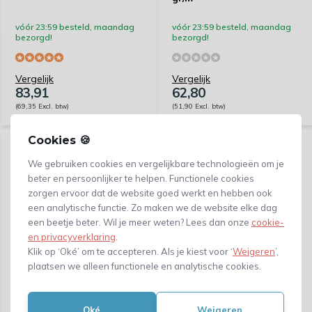
vóór 23:59 besteld, maandag
vóór 23:59 besteld, maandag
bezorgd!
bezorgd!
Vergelijk
Vergelijk
83,91
62,80
(69,35 Excl. btw)
(51,90 Excl. btw)
Cookies 🍪
We gebruiken cookies en vergelijkbare technologieën om je
beter en persoonlijker te helpen. Functionele cookies
zorgen ervoor dat de website goed werkt en hebben ook
een analytische functie. Zo maken we de website elke dag
een beetje beter. Wil je meer weten? Lees dan onze
cookie-
en privacyverklaring
.
Klik op ‘Oké’ om te accepteren. Als je kiest voor ‘
Weigeren
’,
plaatsen we alleen functionele en analytische cookies.
Gebleekt kraftpapier wit -
rol 60 cm x 625 m - 40
gr/m²
Oké
Weigeren