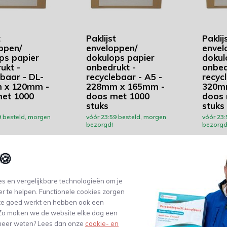
t
Paklijst
Paklij
ppen/
enveloppen/
envel
ps papier
dokulops papier
dokul
ukt -
onbedrukt -
onbed
ebaar - DL-
recyclebaar - A5 -
recyc
 x 120mm -
228mm x 165mm -
320m
et 1000
doos met 1000
doos 
stuks
stuks
9 besteld, morgen
vóór 23:59 besteld, morgen
vóór 23:
bezorgd!
bezorgd
🍪
lijk
Vergelijk
Ver
58,98
59,10
s en vergelijkbare technologieën om je
tw)
(48,74 Excl. btw)
(48,84 Excl.
er te helpen. Functionele cookies zorgen
te goed werkt en hebben ook een
. Zo maken we de website elke dag een
e meer weten? Lees dan onze
cookie- en