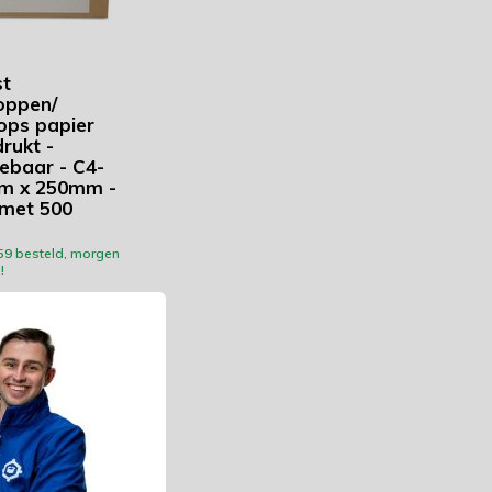
st
oppen/
ops papier
rukt -
lebaar - C4-
m x 250mm -
met 500
59 besteld, morgen
!
gelijk
 btw)