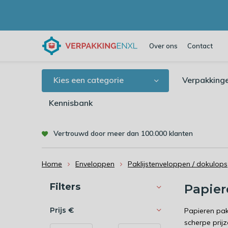
Over ons
Contact
Kies een categorie
Verpakking
Kennisbank
Vertrouwd door meer dan 100.000 klanten
Home
Enveloppen
Paklijstenveloppen / dokulops
Sorteren op:
Filters
Papier
Prijs
€
Papieren pakl
scherpe prijz