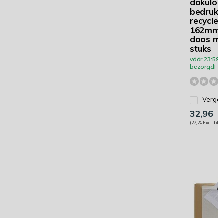
dokulo
bedruk
recycl
162mm
doos m
stuks
vóór 23:5
bezorgd!
Verge
32,96
(27,24 Excl. b