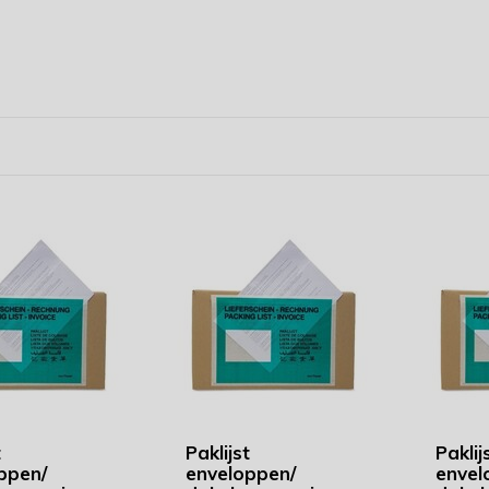
t
Paklijst
Paklij
ppen/
enveloppen/
envel