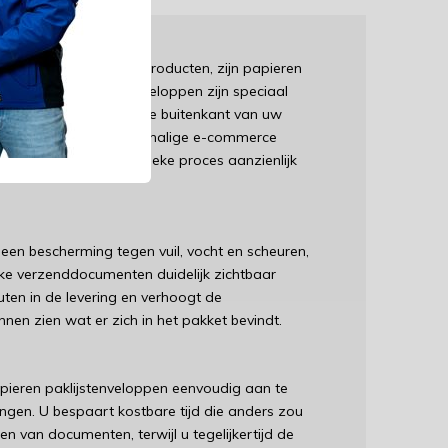
le verzending van uw producten, zijn papieren
del. Deze handige enveloppen zijn speciaal
ig en zichtbaar aan de buitenkant van uw
drijf runt of een grootschalige e-commerce
ppen kunnen uw logistieke proces aanzienlijk
leen bescherming tegen vuil, vocht en scheuren,
ke verzenddocumenten duidelijk zichtbaar
outen in de levering en verhoogt de
nen zien wat er zich in het pakket bevindt.
papieren paklijstenveloppen eenvoudig aan te
ngen. U bespaart kostbare tijd die anders zou
 van documenten, terwijl u tegelijkertijd de