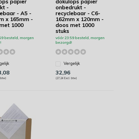
ops papier
dokulops papier
kt -
onbedrukt -
lebaar - A5 -
recyclebaar - C6-
m x 165mm -
162mm x 120mm -
met 1000
doos met 1000
stuks
59 besteld, morgen
vóór 23:59 besteld, morgen
!
bezorgd!
gelijk
Vergelijk
,08
32,96
 btw)
(27,24 Excl. btw)