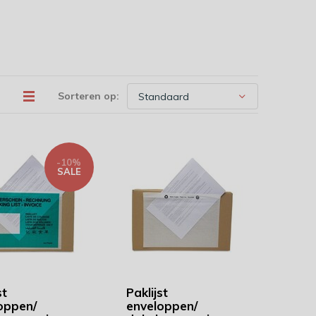
Sorteren op:
-10%
SALE
st
Paklijst
oppen/
enveloppen/