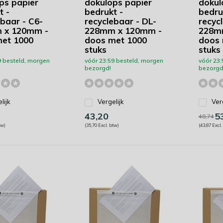
ps papier
dokulops papier
dokul
t -
bedrukt -
bedru
ebaar - C6-
recyclebaar - DL-
recyc
 x 120mm -
228mm x 120mm -
228m
et 1000
doos met 1000
doos 
stuks
stuks
9 besteld, morgen
vóór 23:59 besteld, morgen
vóór 23:
bezorgd!
bezorgd
lijk
Vergelijk
Ver
43,20
53
48,74
tw)
(35,70 Excl. btw)
(43,87 Excl.