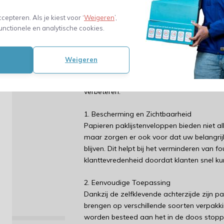
ccepteren. Als je kiest voor ‘
Weigeren
’,
unctionele en analytische cookies.
Als het gaat om een vlotte en professione
paklijstenveloppen een onmisbaar hulpmid
ontworpen om uw verzenddocumenten veil
Weigeren
pakketten te houden. Of u nu een klein be
onderneming hebt, papieren paklijstenvelo
verbeteren.
1. Bescherming en Zichtbaarheid
Papieren paklijstenveloppen bieden niet al
maar zorgen er ook voor dat uw belangrij
blijven. Dit helpt bij het verminderen van f
klanttevredenheid doordat klanten snel kun
2. Eenvoudige Toepassing
Dankzij de zelfklevende achterzijde zijn 
brengen op verschillende soorten verpakki
worden besteed aan het in de doos stoppen