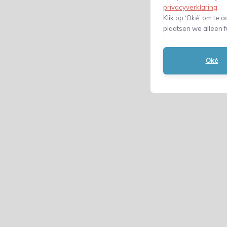
privacyverklaring
.
Klik op ‘Oké’ om te a
plaatsen we alleen f
Oké