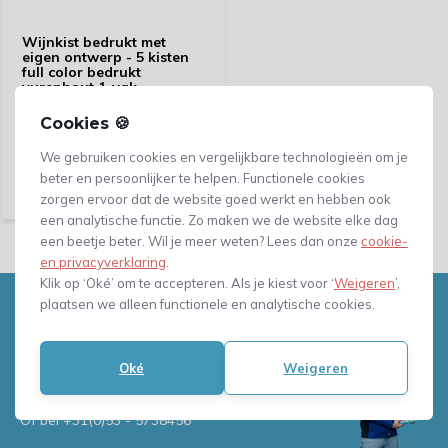
Wijnkist bedrukt met
eigen ontwerp - 5 kisten
full color bedrukt
vurenhout 1-vak
Cookies 🍪
Vergelijk
We gebruiken cookies en vergelijkbare technologieën om je
60,44
beter en persoonlijker te helpen. Functionele cookies
(49,95 Excl. btw)
zorgen ervoor dat de website goed werkt en hebben ook
een analytische functie. Zo maken we de website elke dag
een beetje beter. Wil je meer weten? Lees dan onze
cookie-
en privacyverklaring
.
Klik op ‘Oké’ om te accepteren. Als je kiest voor ‘
Weigeren
’,
plaatsen we alleen functionele en analytische cookies.
Heb je vragen, of advies nodig?
Neem gerust contact met ons
op!
Oké
Weigeren
Mail naar
info@verpakkingenxl.nl
Of bel
+31(0)53 - 5738456