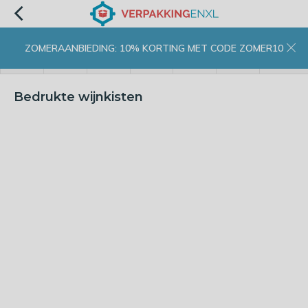
ZOMERAANBIEDING: 10% KORTING MET CODE ZOMER10
menu
zoeken
inloggen
wishlist
contact
winkelwagen
home
Bedrukte wijnkisten