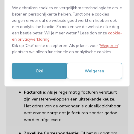
uitgaande post.
We gebruiken cookies en vergelijkbare technologieën om je
✓ Kostenbesparing
: Aangezien je geen extra etiketten
beter en persoonlijker te helpen. Functionele cookies
zorgen ervoor dat de website goed werkt en hebben ook
of labels hoeft te gebruiken, bespaar je op de kosten
een analytische functie. Zo maken we de website elke dag
voor deze materialen.
een beetje beter. Wil je meer weten? Lees dan onze
cookie-
en privacyverklaring
.
Toepassingen van
Klik op ‘Oké’ om te accepteren. Als je kiest voor ‘
Weigeren
’,
Vensterenveloppen
plaatsen we alleen functionele en analytische cookies.
Vensterenveloppen zijn veelzijdig en geschikt voor
Oké
Weigeren
verschillende toepassingen. Hier zijn enkele situaties
waarin vensterenveloppen bijzonder handig zijn:
Facturatie
: Als je regelmatig facturen verstuurt,
zijn vensterenveloppen een uitstekende keuze.
Het adres van de ontvanger is duidelijk zichtbaar,
wat ervoor zorgt dat je facturen zonder gedoe
worden afgeleverd.
Zakelijke Correspondentie
: Of het nu gaat om