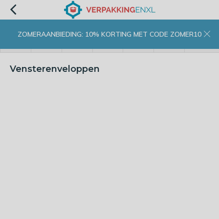
ZOMERAANBIEDING: 10% KORTING MET CODE ZOMER10
menu
zoeken
inloggen
wishlist
contact
winkelwagen
home
Vensterenveloppen