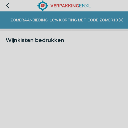
ZOMERAANBIEDING: 10% KORTING MET CODE ZOMER10
menu
zoeken
inloggen
wishlist
contact
winkelwagen
home
Wijnkisten bedrukken