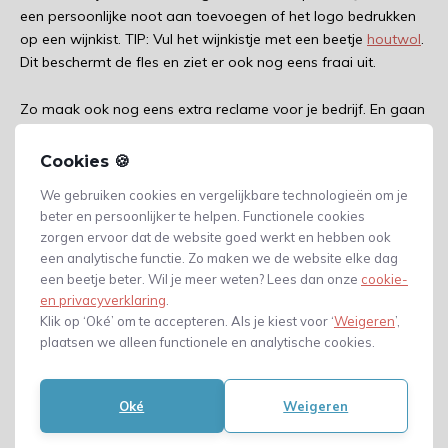
een persoonlijke noot aan toevoegen of het logo bedrukken
op een wijnkist. TIP: Vul het wijnkistje met een beetje
houtwol
.
Dit beschermt de fles en ziet er ook nog eens fraai uit.
Zo maak ook nog eens extra reclame voor je bedrijf. En gaan
medewerkers zich meer verbonden worden met jouw
organisatie.
Cookies 🍪
We gebruiken cookies en vergelijkbare technologieën om je
Bedrukte wijnkisten blijven
beter en persoonlijker te helpen. Functionele cookies
bewaard
zorgen ervoor dat de website goed werkt en hebben ook
een analytische functie. Zo maken we de website elke dag
Wijnflessen worden na consumptie in de glasbak gegooid.
een beetje beter. Wil je meer weten? Lees dan onze
cookie-
Terwijl een wijnkist bestemd is voor langere tijd.
en privacyverklaring
.
Klik op ‘Oké’ om te accepteren. Als je kiest voor ‘
Weigeren
’,
plaatsen we alleen functionele en analytische cookies.
Nadat de wijnfles op is, kun je er altijd nog andere flessen
wijn in bewaren. Of andere spullen. Dit maakt het een
geschenk voor langere termijn.
Oké
Weigeren
Verschillende soorten wijnkisten