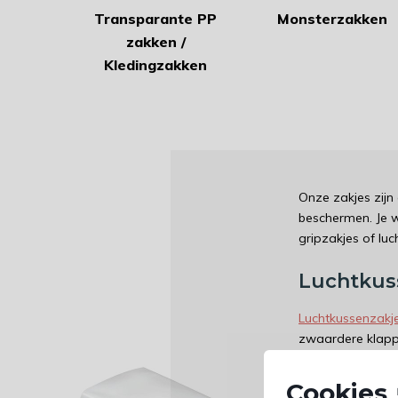
Transparante PP
Monsterzakken
zakken /
Kledingzakken
Onze zakjes zijn
beschermen. Je w
gripzakjes of lu
Luchtkuss
Luchtkussenzakj
zwaardere klappe
worden daarom va
een zelfklevende 
Cookies 