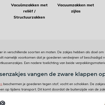
Vacuümzakken met
Vacuumzakken met
reliëf /
zijlas
Structuurzakken
 er in verschillende soorten en maten. De zakjes hebben als doel o
ilt namelijk voorkomen dat je goederen verdwijnen of beschadigd r
chtkussenzakjes. Een nadere toelichting van beide verpakkingsmateria
enzakjes vangen de zware klappen op 
es
beschermen je goederen tegen stof, vocht en schokken. De zakje
n op tijdens transport. Dit komt doordat de buitenzijde van de zak
ak gebruikt om: zonnebrillen, glaswerk en telefoonhoesjes te verp
sluiting. De opening hiervan zit aan de breedtezijde van het zakje.
🍪