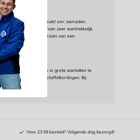
ren
kjes worden vaak gebruikt om: sierraden,
s wordt het gebruik ervan zeer aantrekkelijk.
htkussenzakjes zijn voorzien van een
maken van één zakje.
ortingen
mogelijk om deze zakjes in grote aantallen te
jk profiteren van onze staffelkortingen. Bij
staffel toe.
Voor 23:59 besteld? Volgende dag bezorgd!