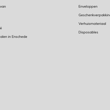
 van
Enveloppen
Geschenkverpakki
n
Verhuismateriaal
ië
Disposables
alen in Enschede