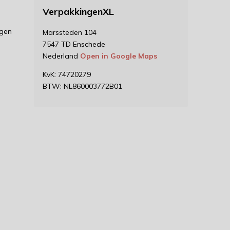
VerpakkingenXL
ngen
Marssteden 104
7547 TD Enschede
Nederland
Open in Google Maps
KvK: 74720279
BTW: NL860003772B01