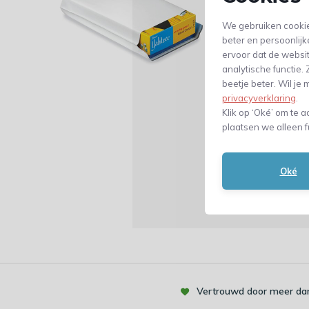
Gripzakje
We gebruiken cookie
beter en persoonlijk
Gripzakjes
hebben
ervoor dat de websi
kralen, medicati
analytische functie
De zakjes hebben
beetje beter. Wil j
hersluitbare slu
privacyverklaring
.
Klik op ‘Oké’ om te a
Zakjes onl
plaatsen we alleen f
Luchtkussenzakjes
bestellen. Doorda
Oké
toename van de h
Vertrouwd door meer dan