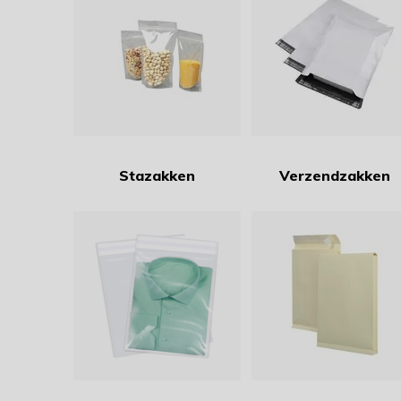
Stazakken
Verzendzakken