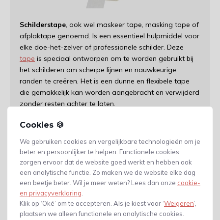
Schilderstape
, ook wel maskeer tape, masking tape of
afplaktape genoemd. Is een essentieel hulpmiddel voor
elke doe-het-zelver of professionele schilder. Deze
tape
is speciaal ontworpen om te worden gebruikt bij
het schilderen om scherpe lijnen en nauwkeurige
randen te creëren. Het is een dunne en flexibele tape
die gemakkelijk kan worden aangebracht en verwijderd
zonder resten achter te laten.
Cookies 🍪
Verschillende soorten masking
tape
We gebruiken cookies en vergelijkbare technologieën om je
beter en persoonlijker te helpen. Functionele cookies
zorgen ervoor dat de website goed werkt en hebben ook
Maskeer tape is verkrijgbaar in verschillende breedtes
een analytische functie. Zo maken we de website elke dag
en materialen. De meest gebruikte variant is de
een beetje beter. Wil je meer weten? Lees dan onze
cookie-
papieren tape, die geschikt is voor gebruik op gladde
en privacyverklaring
.
oppervlakken zoals muren en plafonds. De afplaktape
Klik op ‘Oké’ om te accepteren. Als je kiest voor ‘
Weigeren
’,
is geschikt voor zowel binnen als buiten en zijn deels uv
plaatsen we alleen functionele en analytische cookies.