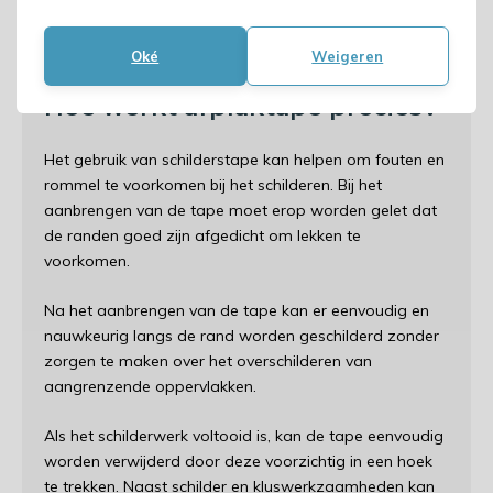
bestendig.. De schilderstape is verkrijgbaar in
verschillende breedtes. Zodat je voor iedere situatie de
juiste soort tape hebt.
Oké
Weigeren
Hoe werkt afplaktape precies?
Het gebruik van schilderstape kan helpen om fouten en
rommel te voorkomen bij het schilderen. Bij het
aanbrengen van de tape moet erop worden gelet dat
de randen goed zijn afgedicht om lekken te
voorkomen.
Na het aanbrengen van de tape kan er eenvoudig en
nauwkeurig langs de rand worden geschilderd zonder
zorgen te maken over het overschilderen van
aangrenzende oppervlakken.
Als het schilderwerk voltooid is, kan de tape eenvoudig
worden verwijderd door deze voorzichtig in een hoek
te trekken. Naast schilder en kluswerkzaamheden kan