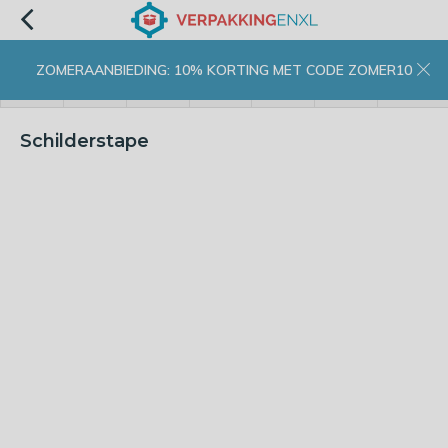
ZOMERAANBIEDING: 10% KORTING MET CODE ZOMER10
menu
zoeken
inloggen
wishlist
contact
winkelwagen
home
Schilderstape