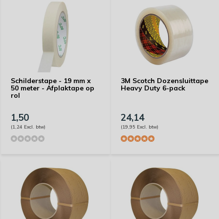
Schilderstape - 19 mm x
3M Scotch Dozensluittape
50 meter - Afplaktape op
Heavy Duty 6-pack
rol
1,50
24,14
(1,24 Excl. btw)
(19,95 Excl. btw)