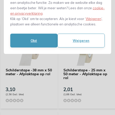
een analytische functie. Zo maken we de website elke dag
een beetje beter. Wil je meer weten? Lees dan onze
cookie-
en privacyverklaring
.
Gerelateerde producten
Klik op ‘Oké’ om te accepteren. Als je kiest voor ‘
Weigeren
’,
plaatsen we alleen functionele en analytische cookies.
Oké
Weigeren
Schilderstape -38 mm x 50
Schilderstape - 25 mm x
meter - Afplaktape op rol
50 meter - Afplaktape op
rol
3,10
2,01
(2,56 Excl. btw)
(1,66 Excl. btw)