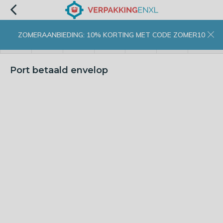
ZOMERAANBIEDING: 10% KORTING MET CODE ZOMER10
menu
zoeken
inloggen
wishlist
contact
winkelwagen
home
Port betaald envelop