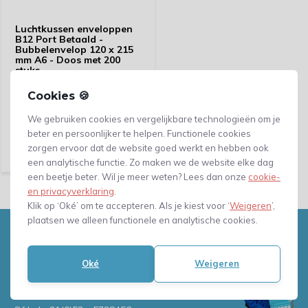
Luchtkussen enveloppen
B12 Port Betaald -
Bubbelenvelop 120 x 215
mm A6 - Doos met 200
stuks
Klik voor verzendinformatie
Cookies 🍪
We gebruiken cookies en vergelijkbare technologieën om je
Vergelijk
beter en persoonlijker te helpen. Functionele cookies
29,65
zorgen ervoor dat de website goed werkt en hebben ook
(24,50 Excl. btw)
een analytische functie. Zo maken we de website elke dag
een beetje beter. Wil je meer weten? Lees dan onze
cookie-
en privacyverklaring
.
Klik op ‘Oké’ om te accepteren. Als je kiest voor ‘
Weigeren
’,
plaatsen we alleen functionele en analytische cookies.
Heb je vragen, of advies nodig?
Neem gerust contact met ons
Oké
Weigeren
op!
Mail naar
info@verpakkingenxl.nl