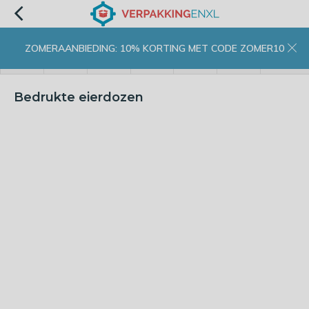
ZOMERAANBIEDING: 10% KORTING MET CODE ZOMER10
menu
zoeken
inloggen
wishlist
contact
winkelwagen
home
Bedrukte eierdozen