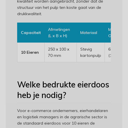
kwaliteit worden aangebracht, zonder dat de
structuur van het pulp ten koste gaat van de
drukkwaliteit.
Afmetingen
Min.
Capaciteit
Materiaal
(L x B x H)
Oplage
250 x 100 x
Stevig
65 stuks
10 Eieren
70 mm
kartonpulp
(1 pak)
Welke bedrukte eierdoos
heb je nodig?
Voor e-commerce ondernemers, eierhandelaren
en logistiek managers in de agrarische sector is
de standaard eierdoos voor 10 eieren de