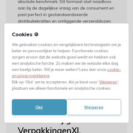
absolute benchmark. Dit formaat sluit naadloos
aan bij de dagelijkse vraag van de consument en
past perfect in gestandaardiseerde
distributiekratten en omliggende verzenddozen.
Of je nu een lokale streekproductenwinkel runt,
Cookies 🍪
eieren levert aan supermarkten, of een
We gebruiken cookies en vergelijkbare technologieën om je
biologische pluimveehouderij beheert; met een
beter en persoonlijker te helpen. Functionele cookies
gepersonaliseerde topzijde transformeer je een
zorgen ervoor dat de website goed werkt en hebben ook
puur functionele transportverpakking in een
een analytische functie. Zo maken we de website elke dag
krachtige marketingtool. Gebruik de bedrukking
een beetje beter. Wil je meer weten? Lees dan onze
cookie-
bijvoorbeeld om je biologische keurmerk te
en privacyverklaring
.
highlighten, je merkverhaal te vertellen of een
Klik op ‘Oké’ om te accepteren. Als je kiest voor ‘
Weigeren
’,
QR-code te plaatsen die direct linkt naar jouw
plaatsen we alleen functionele en analytische cookies.
webshop of traceerbaarheidspagina.
Bedrukte eierdozen
Oké
Weigeren
bestellen bij groothandel
VerpakkingenXL