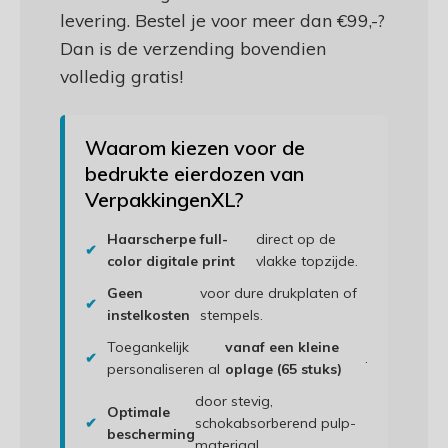
levering. Bestel je voor meer dan €99,-?
Dan is de verzending bovendien
volledig gratis!
Waarom kiezen voor de
bedrukte eierdozen van
VerpakkingenXL?
Haarscherpe full-
direct op de
✔
color digitale print
vlakke topzijde.
Geen
voor dure drukplaten of
✔
instelkosten
stempels.
Toegankelijk
vanaf een kleine
✔
.
personaliseren al
oplage (65 stuks)
door stevig,
Optimale
✔
schokabsorberend pulp-
bescherming
materiaal.