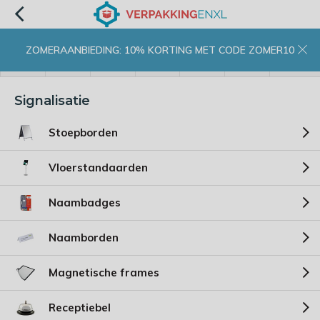
ZOMERAANBIEDING: 10% KORTING MET CODE ZOMER10
menu
zoeken
inloggen
wishlist
contact
winkelwagen
home
Signalisatie
Stoepborden
Vloerstandaarden
Naambadges
Naamborden
Magnetische frames
Receptiebel