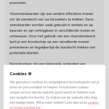
promoten.
Vloerstandaarden zijn een andere effectieve manier
om de aandacht van uw bezoekers te trekken. Deze
standaarden worden vaak gebruikt in winkels en op
beurzen en zijn verkrijgbaar in verschillende maten en
ontwerpen. Door het gebruik van een vloerstandaard
kunt je een boodschap op een opvallende manier
presenteren en tegelijkertijd de aandacht trekken van
potentiële klanten.
Naambadges zijn een belangrijk onderdeel van
professionele bijeenkomsten en conferenties. Ze helpen
Cookies 🍪
om deelnemers te identificeren en kunnen worden
aangepast met bedrijfsnaam, logo of andere
We gebruiken cookies en vergelijkbare technologieën om je
informatie. Naambadges zijn verkrijgbaar in
beter en persoonlijker te helpen. Functionele cookies
verschillende maten en ontwerpen en kunnen worden
zorgen ervoor dat de website goed werkt en hebben ook
bevestigd aan kleding of tassen.
een analytische functie. Zo maken we de website elke dag
een beetje beter. Wil je meer weten? Lees dan onze
cookie-
en privacyverklaring
.
Magnetische frames zijn een handige manier om