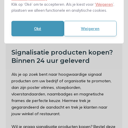
Klik op ‘Oké’ om te accepteren. Als je kiest voor ‘
Weigeren
’,
posters en advertenties op te hangen zonder gaten te
plaatsen we alleen functionele en analytische cookies.
maken in de muur. Deze frames zijn verkrijgbaar in
verschillende maten en kunnen gemakkelijk worden
bevestigd aan metalen oppervlakken. Ze zijn perfect
Oké
Weigeren
voor gebruik in kantoren, winkels en andere locaties
waar je de boodschap wilt presenteren.
Signalisatie producten kopen?
Binnen 24 uur geleverd
Als je op zoek bent naar hoogwaardige signaal
producten om uw bedrijf of organisatie te promoten,
dan zijn poster vitrines, stoepborden,
vloerstandaarden, naambadges en magnetische
frames de perfecte keuze. Hiermee trek je
gegarandeerd de aandacht en trek je klanten naar
jouw winkel of restaurant.
Wil je graag signalisatie producten kopen? Bestel deze