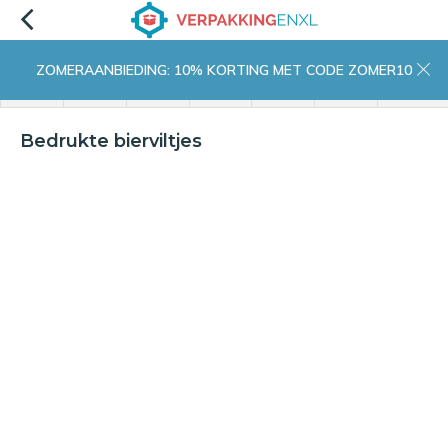
ZOMERAANBIEDING: 10% KORTING MET CODE ZOMER10
menu
zoeken
inloggen
wishlist
contact
winkelwagen
home
Bedrukte bierviltjes