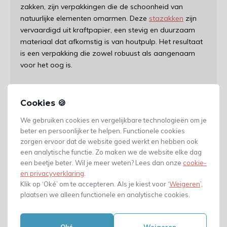
zakken, zijn verpakkingen die de schoonheid van
natuurlijke elementen omarmen. Deze
stazakken
zijn
vervaardigd uit kraftpapier, een stevig en duurzaam
materiaal dat afkomstig is van houtpulp. Het resultaat
is een verpakking die zowel robuust als aangenaam
voor het oog is.
Duurzaamheid en
Milieuvriendelijkheid
Cookies 🍪
We gebruiken cookies en vergelijkbare technologieën om je
Een van de meest opvallende eigenschappen van
beter en persoonlijker te helpen. Functionele cookies
Stazakken Kraft is hun milieuvriendelijkheid. Kraftpapier
zorgen ervoor dat de website goed werkt en hebben ook
wordt geproduceerd uit hernieuwbare grondstoffen,
een analytische functie. Zo maken we de website elke dag
een beetje beter. Wil je meer weten? Lees dan onze
wat betekent dat het gebruik van Stazakken Kraft
cookie-
en privacyverklaring
.
bijdraagt aan het verminderen van de ecologische
Klik op ‘Oké’ om te accepteren. Als je kiest voor ‘
Weigeren
’,
voetafdruk. Deze verpakkingsoptie is biologisch
plaatsen we alleen functionele en analytische cookies.
afbreekbaar en recyclebaar, wat een positieve stap is in
de richting van een duurzamere toekomst.
Oké
Weigeren