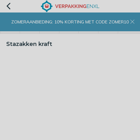
ZOMERAANBIEDING: 10% KORTING MET CODE ZOMER10
menu
zoeken
inloggen
wishlist
contact
winkelwagen
home
Stazakken kraft