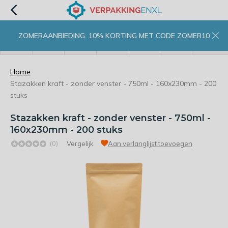
ZOMERAANBIEDING: 10% KORTING MET CODE ZOMER10
menu
zoeken
inloggen
wishlist
contact
winkelwagen
home
Home
Stazakken kraft - zonder venster - 750ml - 160x230mm - 200
stuks
Stazakken kraft - zonder venster - 750ml -
160x230mm - 200 stuks
(0)
Vergelijk
Aan verlanglijst toevoegen