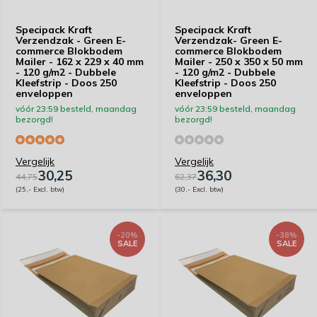
Specipack Kraft
Specipack Kraft
Verzendzak - Green E-
Verzendzak- Green E-
commerce Blokbodem
commerce Blokbodem
Mailer - 162 x 229 x 40 mm
Mailer - 250 x 350 x 50 mm
- 120 g/m2 - Dubbele
- 120 g/m2 - Dubbele
Kleefstrip - Doos 250
Kleefstrip - Doos 250
enveloppen
enveloppen
vóór 23:59 besteld, maandag
vóór 23:59 besteld, maandag
bezorgd!
bezorgd!
Vergelijk
Vergelijk
30,25
36,30
44,75
62,37
(25,- Excl. btw)
(30,- Excl. btw)
-20%
-38%
SALE
SALE