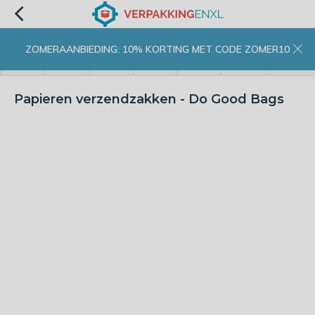
ZOMERAANBIEDING: 10% KORTING MET CODE ZOMER10
menu
zoeken
inloggen
wishlist
contact
winkelwagen
home
Papieren verzendzakken - Do Good Bags