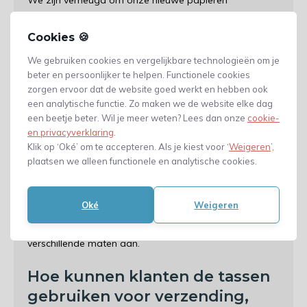
We zijn verheugd om onze nieuwe papieren
verzendzakken te introduceren. Deze tassen zijn
gemaakt van stevig papier en zijn perfect voor het
Cookies 🍪
verzenden van je producten. Deze zakken kunnen ook
We gebruiken cookies en vergelijkbare technologieën om je
goed gecombineerd worden met
luchtkussenzakjes
. Ze
beter en persoonlijker te helpen. Functionele cookies
zijn ook milieuvriendelijk en kunnen worden gerecycled.
zorgen ervoor dat de website goed werkt en hebben ook
Bovendien zijn ze verkrijgbaar in verschillende maten
een analytische functie. Zo maken we de website elke dag
om aan uw behoeften te voldoen.
een beetje beter. Wil je meer weten? Lees dan onze
cookie-
en privacyverklaring
.
Waarom bieden we
Klik op ‘Oké’ om te accepteren. Als je kiest voor ‘
Weigeren
’,
verschillende maten aan?
plaatsen we alleen functionele en analytische cookies.
We willen er zeker van zijn dat je de perfecte papieren
Oké
Weigeren
verzendtas voor je behoeften kunt vinden, of je nu een
klein of een groot pakket verstuurt. Daarom bieden wij
verschillende maten aan.
Hoe kunnen klanten de tassen
gebruiken voor verzending,