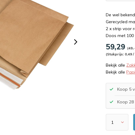
De wel bekend
Gerecycled ma
2 x strip voor 
Doos met 100 
59,29
(49,
(Stukprijs: 0,49 /
Bekijk alle
Zak
Bekijk alle
Pap
Koop 5 v
Koop 28 