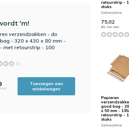
retourstrip - 
stuks
Deliverytime
75,02
wordt 'm!
(62,- Excl. btw)
ren verzendzakken - do
bag - 320 x 430 x 80 mm -
- met retourstrip - 100
(0)
9
Toevoegen aan
winkelwagen
. btw)
Papieren
verzendzakke
good bag - 20
x 50 mm - 135
retourstrip - 
stuks
Deliverytime