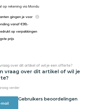
al op rekening via Mondu
lanten gingen je voor
ending vanaf €99,-
bedrukt op verpakkingen
agste prijs
en vraag over dit artikel of wil je
rte?
graag verder
Gebruikers beoordelingen
-mail