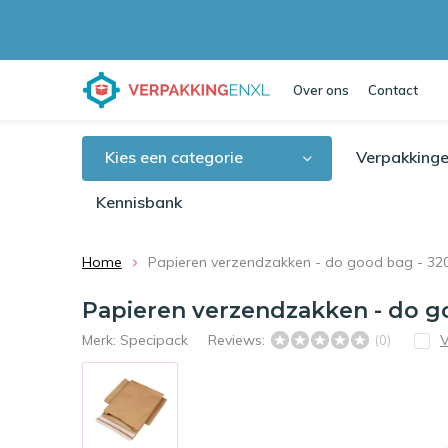
Over ons
Contact
Kies een categorie
Verpakkinge
Kennisbank
Home
Papieren verzendzakken - do good bag - 320 
Papieren verzendzakken - do goo
Merk:
Specipack
Reviews:
V
(0)