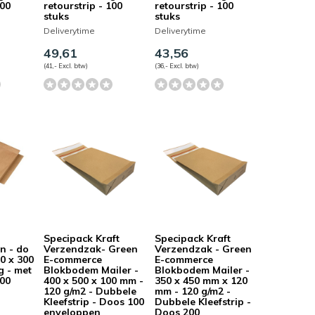
100
retourstrip - 100
retourstrip - 100
stuks
stuks
Deliverytime
Deliverytime
49,61
43,56
(41,- Excl. btw)
(36,- Excl. btw)
Specipack Kraft
Specipack Kraft
n - do
Verzendzak- Green
Verzendzak - Green
0 x 300
E-commerce
E-commerce
g - met
Blokbodem Mailer -
Blokbodem Mailer -
100
400 x 500 x 100 mm -
350 x 450 mm x 120
120 g/m2 - Dubbele
mm - 120 g/m2 -
Kleefstrip - Doos 100
Dubbele Kleefstrip -
enveloppen
Doos 200