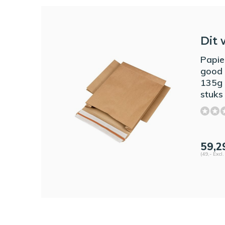
Dit 
Papie
good 
135g 
stuks
59,2
(49,- Excl