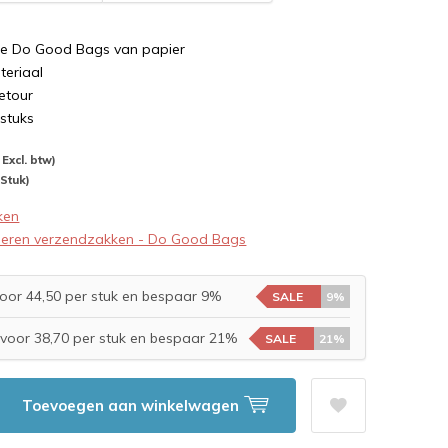
e Do Good Bags van papier
teriaal
retour
stuks
- Excl. btw)
 Stuk)
ken
ieren verzendzakken - Do Good Bags
oor 44,50 per stuk en bespaar 9%
SALE
9%
voor 38,70 per stuk en bespaar 21%
SALE
21%
Toevoegen aan winkelwagen