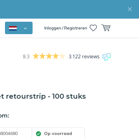
Inloggen / Registreren
8.3
3.122 reviews
 retourstrip - 100 stuks
om:
8004680
Op voorraad