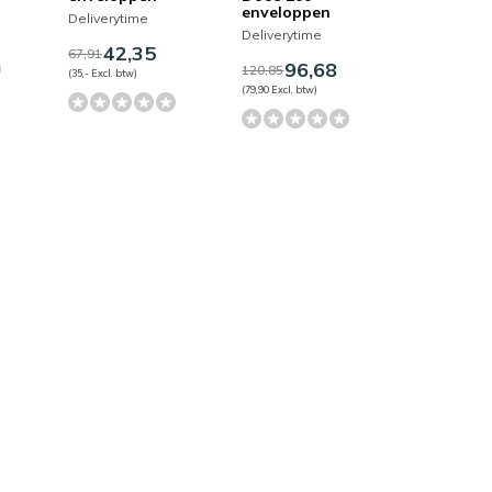
enveloppen
Deliverytime
Deliverytime
42,35
67,91
96,68
120,85
(35,- Excl. btw)
(79,90 Excl. btw)