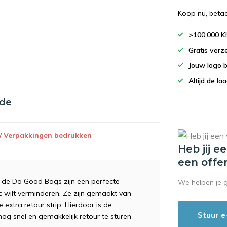
Koop nu, beta
>100.000 K
Gratis verz
Jouw logo 
Altijd de la
nde
 / Verpakkingen bedrukken
Heb jij e
een offe
de Do Good Bags zijn een perfecte
We helpen je 
ic wilt verminderen. Ze zijn gemaakt van
extra retour strip. Hierdoor is de
Stuur e
og snel en gemakkelijk retour te sturen