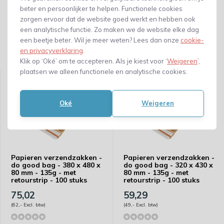
beter en persoonlijker te helpen. Functionele cookies
zorgen ervoor dat de website goed werkt en hebben ook
een analytische functie. Zo maken we de website elke dag
een beetje beter. Wil je meer weten? Lees dan onze
cookie-
en privacyverklaring
.
Gerelateerde producten
Klik op ‘Oké’ om te accepteren. Als je kiest voor ‘
Weigeren
’,
plaatsen we alleen functionele en analytische cookies.
Oké
Weigeren
Papieren verzendzakken -
Papieren verzendzakken -
do good bag - 380 x 480 x
do good bag - 320 x 430 x
80 mm - 135g - met
80 mm - 135g - met
retourstrip - 100 stuks
retourstrip - 100 stuks
75,02
59,29
(62,- Excl. btw)
(49,- Excl. btw)