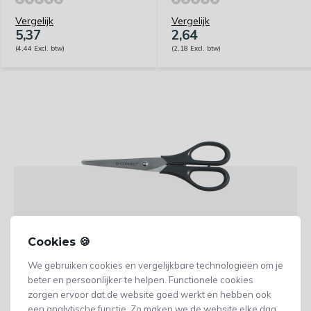
Vergelijk
Vergelijk
5,37
2,64
(4,44 Excl. btw)
(2,18 Excl. btw)
Cookies 🍪
Een
schaar
is geschikt voor het knippen van papier en
We gebruiken cookies en vergelijkbare technologieën om je
karton
. Deze scharen hebben twee bladen die door een
beter en persoonlijker te helpen. Functionele cookies
zorgen ervoor dat de website goed werkt en hebben ook
scharnier met elkaar verbonden zijn en vaak een
een analytische functie. Zo maken we de website elke dag