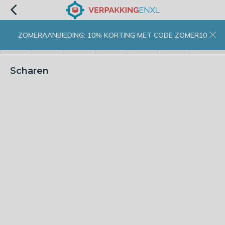
ZOMERAANBIEDING: 10% KORTING MET CODE ZOMER10
menu
zoeken
inloggen
wishlist
contact
winkelwagen
home
Scharen