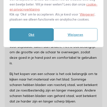
handvat met een vingersteun voor extra comfort.
een beetje beter. Wil je meer weten? Lees dan onze
cookie-
en privacyverklaring
.
Schaar kopen? Let op de
Klik op ‘Oké’ om te accepteren. Als je kiest voor ‘
Weigeren
’,
volgende dingen
plaatsen we alleen functionele en analytische cookies.
Als je van plan bent om een schaar te kopen, is het
Oké
Weigeren
belangrijk om te overwegen waarvoor je de schaar
gaat gebruiken. Sommige scharen zijn beter geschikt
voor bepaalde taken dan andere. Het is ook belangrijk
om de grootte van de schaar te overwegen, zodat
deze goed in je hand past en comfortabel te gebruiken
is.
Bij het kopen van een schaar is het ook belangrijk om te
kijken naar het materiaal van het blad. Sommige
scharen hebben bladen van roestvrij staal, wat betekent
dat ze roestbestendig zijn en langer meegaan. Andere
scharen hebben bladen van gehard staal, wat betekent
dat ze harder zijn en langer scherp blijven.