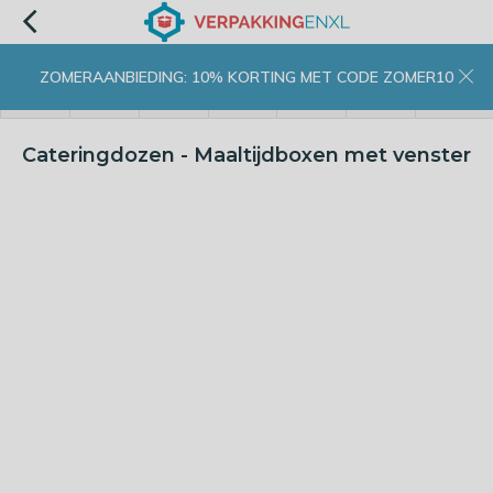
ZOMERAANBIEDING: 10% KORTING MET CODE ZOMER10
menu
zoeken
inloggen
wishlist
contact
winkelwagen
home
Cateringdozen - Maaltijdboxen met venster