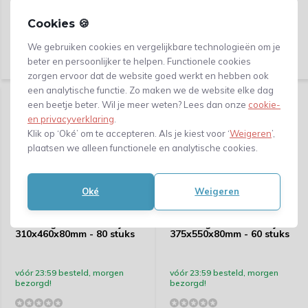
Cookies 🍪
Vergelijk
Vergelijk
139,63
185,67
We gebruiken cookies en vergelijkbare technologieën om je
beter en persoonlijker te helpen. Functionele cookies
(115,40 Excl. btw)
(153,45 Excl. btw)
zorgen ervoor dat de website goed werkt en hebben ook
een analytische functie. Zo maken we de website elke dag
een beetje beter. Wil je meer weten? Lees dan onze
cookie-
en privacyverklaring
.
Klik op ‘Oké’ om te accepteren. Als je kiest voor ‘
Weigeren
’,
plaatsen we alleen functionele en analytische cookies.
Oké
Weigeren
Cateringdoos - Broodjes -
Cateringdoos - Broodjes -
310x460x80mm - 80 stuks
375x550x80mm - 60 stuks
vóór 23:59 besteld, morgen
vóór 23:59 besteld, morgen
bezorgd!
bezorgd!