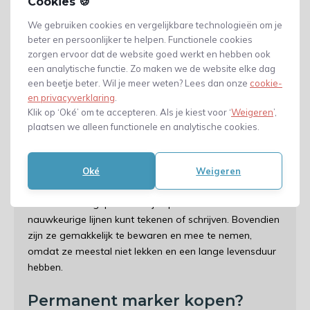
Cookies 🍪
gereedschap, buitensportartikelen en
We gebruiken cookies en vergelijkbare technologieën om je
verpakkingsmateriaal.
beter en persoonlijker te helpen. Functionele cookies
zorgen ervoor dat de website goed werkt en hebben ook
Permanent markers zijn ook populair in de kunstwereld
een analytische functie. Zo maken we de website elke dag
vanwege hun veelzijdigheid. Ze zijn perfect voor het
een beetje beter. Wil je meer weten? Lees dan onze
cookie-
maken van gedetailleerde tekeningen, illustraties en
en privacyverklaring
.
schetsen op canvas of ander materiaal. Door de
Klik op ‘Oké’ om te accepteren. Als je kiest voor ‘
Weigeren
’,
verschillende kleuren die beschikbaar zijn, kunt u een
plaatsen we alleen functionele en analytische cookies.
breed scala aan artistieke projecten creëren.
Oké
Weigeren
Een ander voordeel van permanent markers is dat ze
gemakkelijk te gebruiken zijn. Ze hebben meestal een
comfortabele grip en een fijne punt waarmee u
nauwkeurige lijnen kunt tekenen of schrijven. Bovendien
zijn ze gemakkelijk te bewaren en mee te nemen,
omdat ze meestal niet lekken en een lange levensduur
hebben.
Permanent marker kopen?