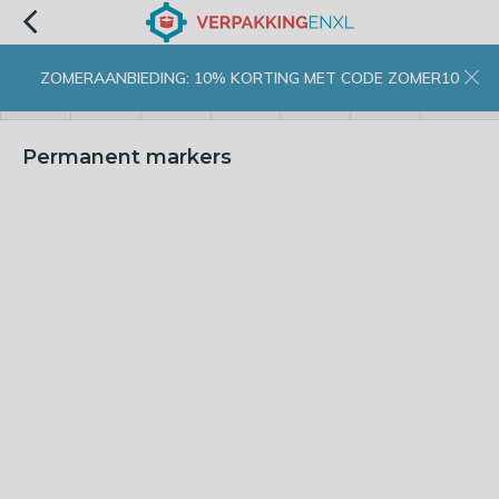
ZOMERAANBIEDING: 10% KORTING MET CODE ZOMER10
menu
zoeken
inloggen
wishlist
contact
winkelwagen
home
Permanent markers