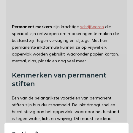
Permanent markers
zijn krachtige
schrijfwaren
die
speciaal zijn ontworpen om markeringen te maken die
bestand zijn tegen vervaging en slijtage. Met hun
permanente inktformule kunnen ze op vrijwel elk
oppervlak worden gebruikt, waaronder papier, karton,
metaal, glas, plastic en nog veel meer.
Kenmerken van permanent
stiften
Een van de belangrijkste voordelen van permanent
stiften zijn hun duurzaamheid. De inkt droogt snel en
hecht stevig aan het oppervlak, waardoor het bestand
is tegen water, licht en wrijving. Dit maakt ze ideaal
voor het markeren van items die vaak worden gebruikt
of blootgesteld worden aan de elementen, zoals