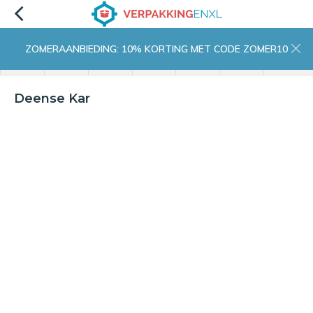
ZOMERAANBIEDING: 10% KORTING MET CODE ZOMER10
menu
zoeken
inloggen
wishlist
contact
winkelwagen
home
Deense Kar