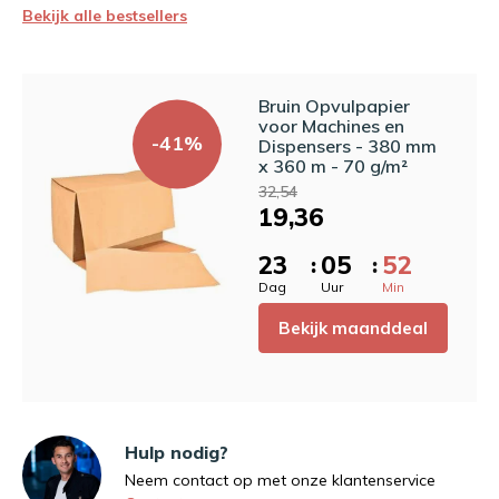
Bekijk alle bestsellers
Bruin Opvulpapier
voor Machines en
-41%
Dispensers - 380 mm
x 360 m - 70 g/m²
32,54
19,36
2
3
0
5
5
2
:
:
Dag
Uur
Min
Bekijk maanddeal
Hulp nodig?
Neem contact op met onze klantenservice