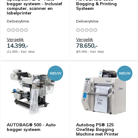
bagger systeem - Inclusief
Bagging & Printing
computer, scanner en
Systeem
labelprinter
Deliverytime
Deliverytime
Vergelijk
Vergelijk
14.399,-
78.650,-
(11.900,- Excl. btw)
(65.000,- Excl. btw)
NIEUW
NIEUW
AUTOBAG® 500 - Auto
Autobag PS® 125
bagger systeem
OneStep Bagging
Machine met Printer