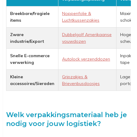
Breekbare/fragiele
Noppenfolie &
Maxima
items
Luchtkussenzakjes
schokd
Zware
Dubbelgolf Amerikaanse
Hoge
industrie/Export
vouwdozen
scheurw
Snelle E-commerce
Inpakke
Autolock verzenddozen
verwerking
tape
Kleine
Gripzakjes &
Lage
accessoires/Sieraden
Brievenbusdoosjes
portoko
Welk verpakkingsmateriaal heb je
nodig voor jouw logistiek?