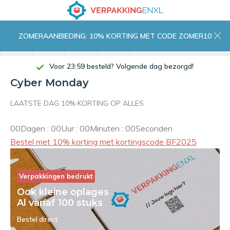
ZOMERAANBIEDING: 10% KORTING MET CODE ZOMER10
menu
zoeken
inloggen
wishlist
contact
winkelwagen
home
Voor 23:59 besteld? Volgende dag bezorgd!
Cyber Monday
LAATSTE DAG 10% KORTING OP ALLES
0
0
Dagen
:
0
0
Uur
:
0
0
Minuten
:
0
0
Seconden
Bestel met 10% korting met kortingscode BF2025
Verpakkingen bedrukt
Ook kleine oplages
Al vanaf 100 stuks
Bestel direct