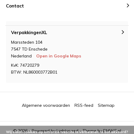
Contact
VerpakkingenXL
Marssteden 104
7547 TD Enschede
Nederland
Open in Google Maps
KvK: 74720279
BTW: NL860003772B01
Algemene voorwaarden
RSS-feed
Sitemap
© 2026 - Powered by
Lightspeed
- Theme by
DMWS.nl
Wij slaan cookies op om onze website te verbeteren. Is dat akkoord?