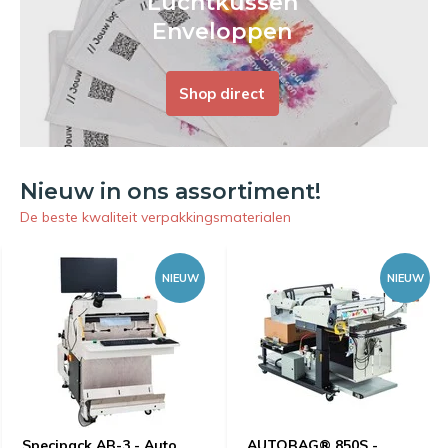
Luchtkussen
Enveloppen
Shop direct
Nieuw in ons assortiment!
De beste kwaliteit verpakkingsmaterialen
NIEUW
NIEUW
Specipack AB-3 - Auto
AUTOBAG® 850S -