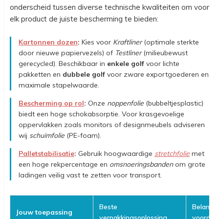
onderscheid tussen diverse technische kwaliteiten om voor
elk product de juiste bescherming te bieden:
Kartonnen dozen
:
Kies voor
Kraftliner
(optimale sterkte
door nieuwe papiervezels) of
Testliner
(milieubewust
gerecycled). Beschikbaar in
enkele golf
voor lichte
pakketten en
dubbele golf
voor zware exportgoederen en
maximale stapelwaarde.
Bescherming op rol
:
Onze
noppenfolie
(bubbeltjesplastic)
biedt een hoge schokabsorptie. Voor krasgevoelige
oppervlakken zoals monitors of designmeubels adviseren
wij
schuimfolie
(PE-foam).
Palletstabilisatie
:
Gebruik hoogwaardige
stretchfolie
met
een hoge rekpercentage en
omsnoeringsbanden
om grote
ladingen veilig vast te zetten voor transport.
Beste
Belangri
Jouw toepassing
verpakkingsoplossing
voordee