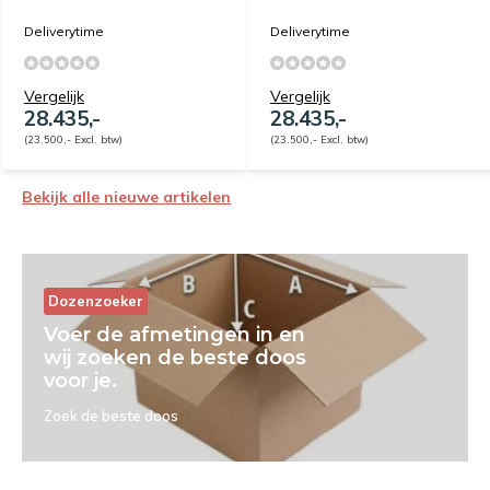
Deliverytime
Deliverytime
Vergelijk
Vergelijk
28.435,-
28.435,-
(23.500,- Excl. btw)
(23.500,- Excl. btw)
Bekijk alle nieuwe artikelen
Dozenzoeker
Voer de afmetingen in en
wij zoeken de beste doos
voor je.
Zoek de beste doos