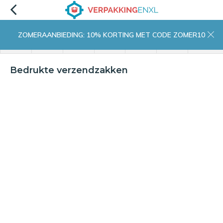
ZOMERAANBIEDING: 10% KORTING MET CODE ZOMER10
menu
zoeken
inloggen
wishlist
contact
winkelwagen
home
Bedrukte verzendzakken