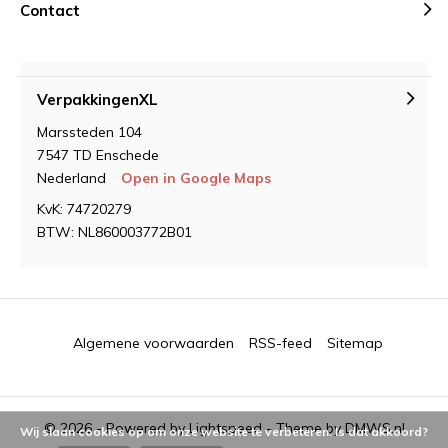
Contact
VerpakkingenXL
Marssteden 104
7547 TD Enschede
Nederland
Open in Google Maps
KvK: 74720279
BTW: NL860003772B01
Algemene voorwaarden
RSS-feed
Sitemap
© 2026 - Powered by
Lightspeed
- Theme by
DMWS.nl
Wij slaan cookies op om onze website te verbeteren. Is dat akkoord?