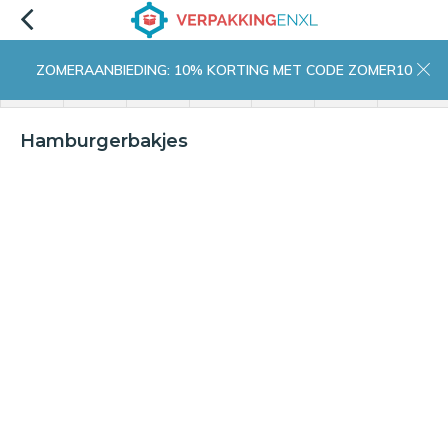
ZOMERAANBIEDING: 10% KORTING MET CODE ZOMER10
menu
zoeken
inloggen
wishlist
contact
winkelwagen
home
Hamburgerbakjes