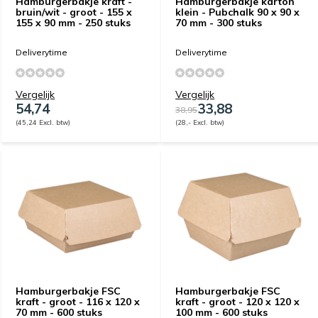
Hamburgerbakje kraft -
Hamburgerbakje karton
bruin/wit - groot - 155 x
klein - Pubchalk 90 x 90 x
155 x 90 mm - 250 stuks
70 mm - 300 stuks
Deliverytime
Deliverytime
Vergelijk
Vergelijk
54,74
33,88
38,95
(45,24 Excl. btw)
(28,- Excl. btw)
Hamburgerbakje FSC
Hamburgerbakje FSC
kraft - groot - 116 x 120 x
kraft - groot - 120 x 120 x
70 mm - 600 stuks
100 mm - 600 stuks