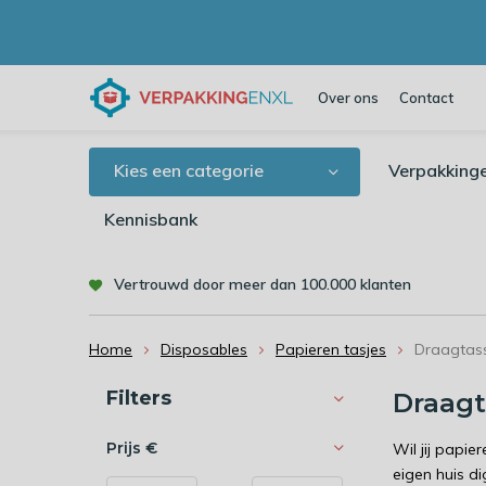
Over ons
Contact
Kies een categorie
Verpakking
Kennisbank
Vertrouwd door meer dan 100.000 klanten
Home
Disposables
Papieren tasjes
Draagtas
Sorteren op:
Filters
Draag
Prijs
€
Wil jij papie
eigen huis di