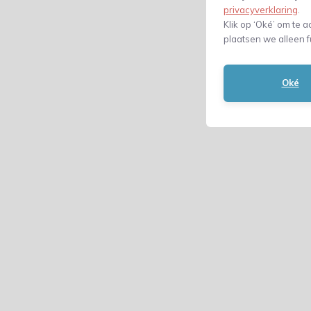
privacyverklaring
.
Klik op ‘Oké’ om te a
plaatsen we alleen f
Oké