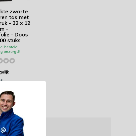
kte zwarte
ren tas met
ruk - 32 x 12
cm -
olie - Doos
00 stuks
59 besteld,
g bezorgd!
gelijk
4
. btw)