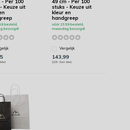
 - Per 100
49 cm - Per 100
- Keuze uit
stuks - Keuze uit
en
kleur en
greep
handgreep
59 besteld,
vóór 23:59 besteld,
g bezorgd!
maandag bezorgd!
gelijk
Vergelijk
5
143,99
 btw)
(119,- Excl. btw)