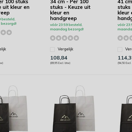
er 100 stuks
34 cm - Per 100
41 cm
 uit kleur en
stuks - Keuze uit
stuks 
reep
kleur en
kleur 
handgreep
hand
 besteld,
bezorgd!
vóór 23:59 besteld,
vóór 23:
maandag bezorgd!
maanda
lijk
Vergelijk
Ver
108,84
114,3
tw)
(89,95 Excl. btw)
(94,50 Excl.