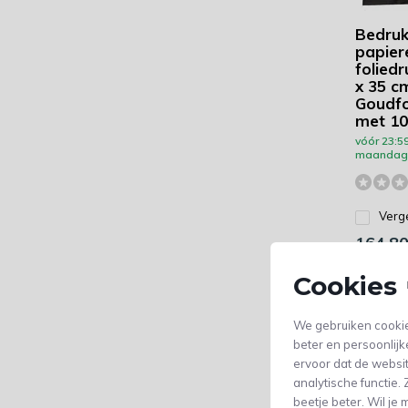
Bedruk
papier
foliedr
x 35 c
Goudfo
met 10
vóór 23:59
maandag 
Verge
164,8
(136,20 Excl. 
Cookies 
We gebruiken cookie
beter en persoonlijk
ervoor dat de websi
analytische functie
beetje beter. Wil j