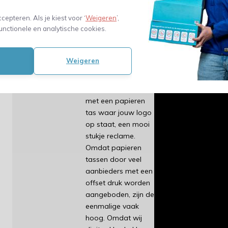
Een papieren tas
ccepteren. Als je kiest voor ‘
Weigeren
’,
met een eigen
unctionele en analytische cookies.
bedrukking zorgt
voor een enorme
attentiewaarde.
Weigeren
Bezoekers van jouw
winkel of showroom
lopen door de stad
met een papieren
tas waar jouw logo
op staat, een mooi
stukje reclame.
Omdat papieren
tassen door veel
aanbieders met een
offset druk worden
aangeboden, zijn de
eenmalige vaak
hoog. Omdat wij