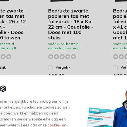
te zwarte
Bedrukte zwarte
Bedru
en tas met
papieren tas met
papie
uk - 26 x 12
foliedruk - 18 x 8 x
folied
m -
22 cm - Goudfolie -
x 41 
lie - Doos
Doos met 100
Goudf
0 tassen
stuks
met 1
 besteld,
vóór 23:59 besteld,
vóór 23:
bezorgd!
maandag bezorgd!
maanda
lijk
Vergelijk
Ver
0
155,12
178,8
btw)
(128,20 Excl. btw)
(147,80 Excl
🍪
s en vergelijkbare technologieën om je
er te helpen. Functionele cookies zorgen
te goed werkt en hebben ook een
. Zo maken we de website elke dag een
e meer weten? Lees dan onze
cookie- en