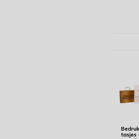
Bedruk
tasjes 