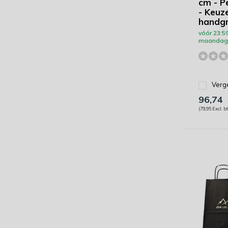
cm - P
- Keuze
handg
vóór 23:59
maandag 
Verge
96,74
(79,95 Excl. b