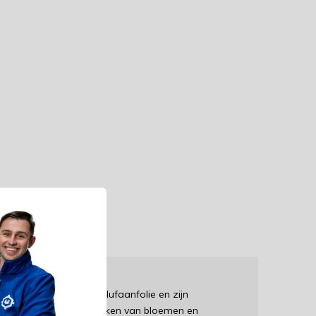
van hoogwaardige cellufaanfolie en zijn
upakketten of het inpakken van bloemen en