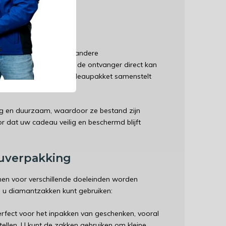
del voor winkeliers.
 gebruiken?
elen ten opzichte van andere
 transparant, waardoor de ontvanger direct kan
ooral handig als u een cadeaupakket samenstelt
ig en duurzaam, waardoor ze bestand zijn
r dat uw cadeau veilig en beschermd blijft
auverpakking
nen voor verschillende doeleinden worden
p u diamantzakken kunt gebruiken:
fect voor het inpakken van geschenken, vooral
ellen. U kunt de zakken gebruiken om kleine