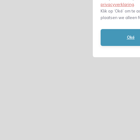
privacyverklaring
.
Klik op ‘Oké’ om te a
plaatsen we alleen f
Oké