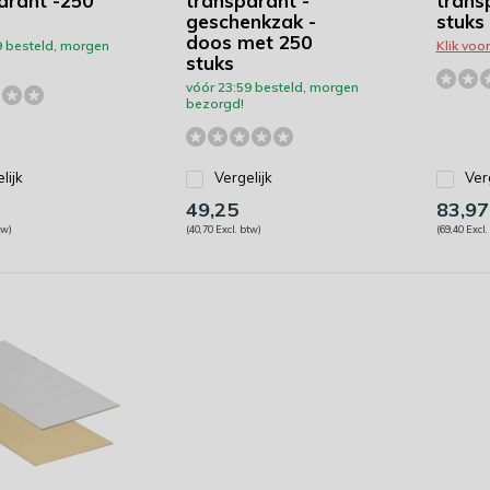
arant -250
transparant -
trans
geschenkzak -
stuks
doos met 250
9 besteld, morgen
Klik voo
stuks
vóór 23:59 besteld, morgen
bezorgd!
lijk
Vergelijk
Ver
49,25
83,97
tw)
(40,70 Excl. btw)
(69,40 Excl.