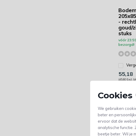
Bodemp
205x8
- recht
goud/zi
stuks
vóór 23:5
bezorgd!
Verge
55,18
(45,60 Excl. b
Cookies 
We gebruiken cookie
beter en persoonlijk
ervoor dat de websi
analytische functie
beetje beter. Wil j