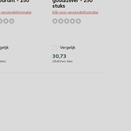
parant - 250
goud/zilver - 250
stuks
r verzendinformatie
Klik voor verzendinformatie
gelijk
Vergelijk
30,73
 btw)
(25,40 Excl. btw)