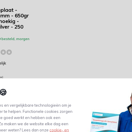
laat -
5mm - 650gr
hoekig -
lver - 250
9 besteld, morgen
lijk
tw)
🍪
s en vergelijkbare technologieën om je
er te helpen. Functionele cookies zorgen
te goed werkt en hebben ook een
Deze
geschenkverpakkingen
zijn gemaakt 
. Zo maken we de website elke dag een
perfect voor het samenstellen van cadea
e meer weten? Lees dan onze
cookie- en