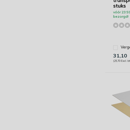
transp
stuks
vóór 23:5
bezorgd!
Verge
31,10
(25,70 Excl. b