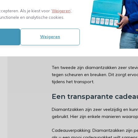
planten. Het is dan ook een onmisbaar mid
ccepteren. Als je kiest voor ‘
Weigeren
’,
unctionele en analytische cookies.
Waarom diamantzakken
Diamantzakken bieden verschillende voord
Weigeren
verpakkingsmaterialen. Ten eerste zijn ze
zien wat er in de verpakking zit. Dit is v
met meerdere items.
Ten tweede zijn diamantzakken zeer stev
tegen scheuren en breuken. Dit zorgt ervoo
tijdens het transport.
Een transparante cade
Diamantzakken zijn zeer veelzijdig en kun
gebruikt. Hier zijn enkele manieren waaro
Cadeauverpakking: Diamantzakken zijn per
als u een mooi cadeaupakket wilt samenst