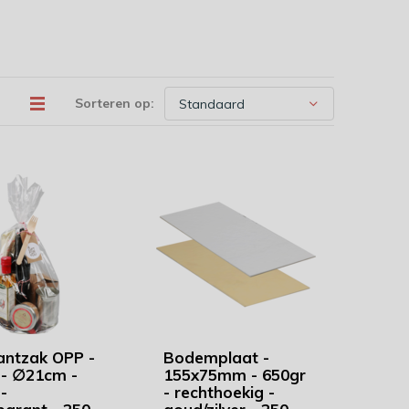
Sorteren op:
ntzak OPP -
Bodemplaat -
- ∅21cm -
155x75mm - 650gr
-
- rechthoekig -