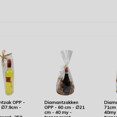
tzak OPP -
Diamantzakken
Diama
 ∅7.9cm -
OPP - 60 cm - ∅21
71cm 
cm - 40 my -
40my 