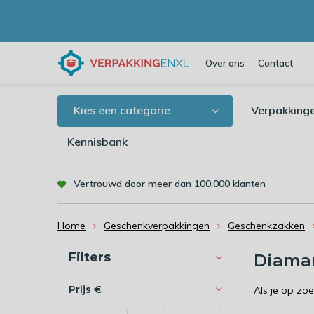
Over ons
Contact
Kies een categorie
Verpakking
Kennisbank
Vertrouwd door meer dan 100.000 klanten
Home
Geschenkverpakkingen
Geschenkzakken
Sorteren op:
Filters
Diama
Prijs
€
Als je op zo