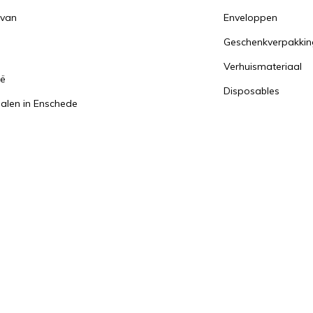
 van
Enveloppen
Geschenkverpakki
n
Verhuismateriaal
ië
Disposables
alen in Enschede