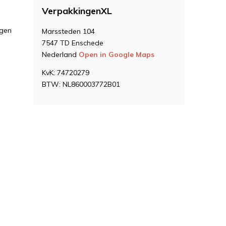
VerpakkingenXL
ngen
Marssteden 104
7547 TD Enschede
Nederland
Open in Google Maps
KvK: 74720279
BTW: NL860003772B01