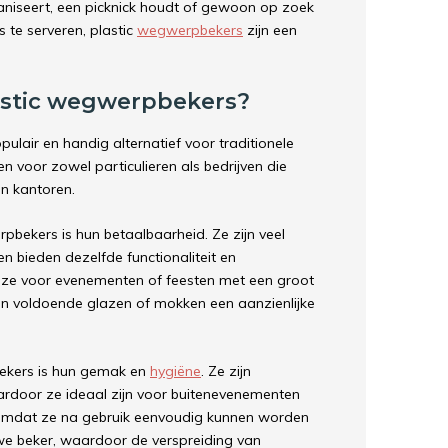
niseert, een picknick houdt of gewoon op zoek
 te serveren, plastic
wegwerpbekers
zijn een
astic wegwerpbekers?
pulair en handig alternatief voor traditionele
n voor zowel particulieren als bedrijven die
in kantoren.
pbekers is hun betaalbaarheid. Ze zijn veel
 bieden dezelfde functionaliteit en
euze voor evenementen of feesten met een groot
an voldoende glazen of mokken een aanzienlijke
ekers is hun gemak en
hygiëne
. Ze zijn
ardoor ze ideaal zijn voor buitenevenementen
ch omdat ze na gebruik eenvoudig kunnen worden
e beker, waardoor de verspreiding van