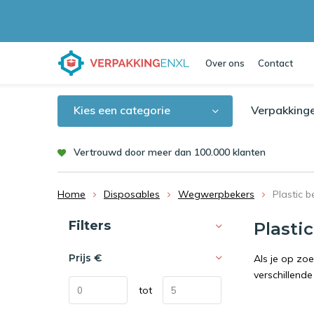
Over ons
Contact
Kies een categorie
Verpakking
Vertrouwd door meer dan 100.000 klanten
Home
Disposables
Wegwerpbekers
Plastic b
Sorteren op:
Filters
Plasti
Prijs
€
Als je op zoe
verschillende
tot