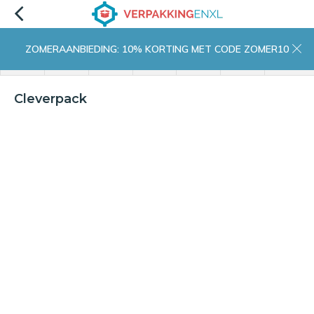
ZOMERAANBIEDING: 10% KORTING MET CODE ZOMER10
menu
zoeken
inloggen
wishlist
contact
winkelwagen
home
Cleverpack