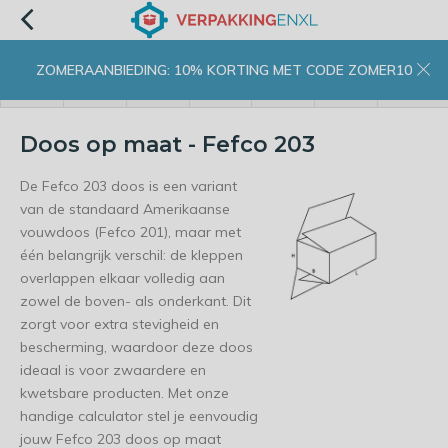
ZOMERAANBIEDING: 10% KORTING MET CODE ZOMER10
menu
zoeken
inloggen
wishlist
contact
winkelwagen
home
Doos op maat - Fefco 203
De Fefco 203 doos is een variant
van de standaard Amerikaanse
vouwdoos (Fefco 201), maar met
één belangrijk verschil: de kleppen
overlappen elkaar volledig aan
zowel de boven- als onderkant. Dit
zorgt voor extra stevigheid en
bescherming, waardoor deze doos
ideaal is voor zwaardere en
kwetsbare producten. Met onze
handige calculator stel je eenvoudig
jouw Fefco 203 doos op maat