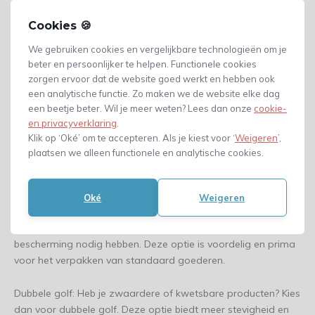
Het bepalen van de afmetingen van je doos is de eerste stap.
Vul de lengte, breedte en hoogte in om een doos te creëren
Cookies 🍪
die perfect past bij jouw producten. Met de Fefco 203 heb je
door de overlappende kleppen een extra stevige doos, wat
We gebruiken cookies en vergelijkbare technologieën om je
beter en persoonlijker te helpen. Functionele cookies
vooral handig is voor het verpakken van zwaardere of
zorgen ervoor dat de website goed werkt en hebben ook
grotere goederen.
een analytische functie. Zo maken we de website elke dag
een beetje beter. Wil je meer weten? Lees dan onze
cookie-
Enkele golf of dubbele golf: wat is de
en privacyverklaring
.
beste optie?
Klik op ‘Oké’ om te accepteren. Als je kiest voor ‘
Weigeren
’,
plaatsen we alleen functionele en analytische cookies.
Net als bij andere dozen, kun je bij de Fefco 203 kiezen tussen
enkele golf en dubbele golf karton. De juiste keuze hangt af
van het gewicht en de kwetsbaarheid van jouw producten:
Oké
Weigeren
Enkele golf: Geschikt voor lichtere producten die wat minder
bescherming nodig hebben. Deze optie is voordelig en prima
voor het verpakken van standaard goederen.
Dubbele golf: Heb je zwaardere of kwetsbare producten? Kies
dan voor dubbele golf. Deze optie biedt meer stevigheid en