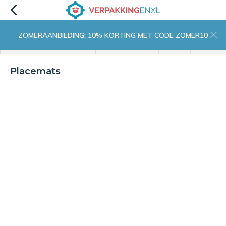
ZOMERAANBIEDING: 10% KORTING MET CODE ZOMER10
menu
zoeken
inloggen
wishlist
contact
winkelwagen
home
Placemats