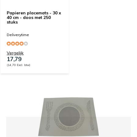
Papieren placemats - 30 x
40 cm - doos met 250
stuks
Deliverytime
Vergelijk
17,79
(14,70 Excl. btw)