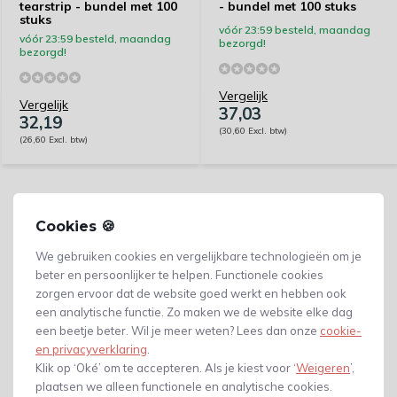
tearstrip - bundel met 100
- bundel met 100 stuks
stuks
vóór 23:59 besteld, maandag
vóór 23:59 besteld, maandag
bezorgd!
bezorgd!
Vergelijk
Vergelijk
37,03
32,19
(30,60 Excl. btw)
(26,60 Excl. btw)
Cookies 🍪
We gebruiken cookies en vergelijkbare technologieën om je
beter en persoonlijker te helpen. Functionele cookies
zorgen ervoor dat de website goed werkt en hebben ook
een analytische functie. Zo maken we de website elke dag
een beetje beter. Wil je meer weten? Lees dan onze
cookie-
en privacyverklaring
.
Klik op ‘Oké’ om te accepteren. Als je kiest voor ‘
Weigeren
’,
plaatsen we alleen functionele en analytische cookies.