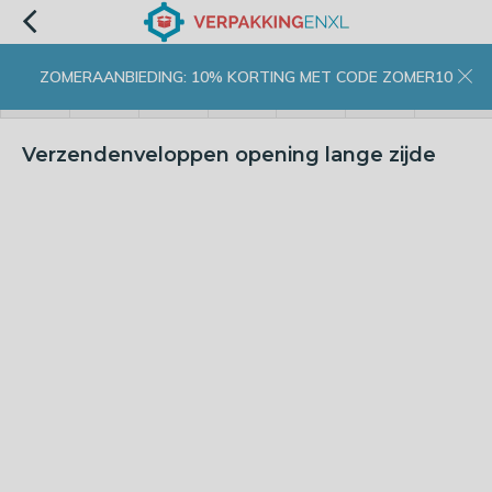
ZOMERAANBIEDING: 10% KORTING MET CODE ZOMER10
menu
zoeken
inloggen
wishlist
contact
winkelwagen
home
Verzendenveloppen opening lange zijde