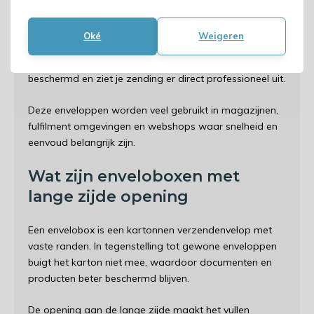
Verzendenveloppen met opening aan de lange zijde,
ook wel enveloboxen genoemd, zijn ideaal voor het
Oké
Weigeren
snel en netjes versturen van platte producten. Door de
vaste kartonnen constructie blijft de inhoud goed
beschermd en ziet je zending er direct professioneel uit.
Deze enveloppen worden veel gebruikt in magazijnen,
fulfilment omgevingen en webshops waar snelheid en
eenvoud belangrijk zijn.
Wat zijn enveloboxen met
lange zijde opening
Een envelobox is een kartonnen verzendenvelop met
vaste randen. In tegenstelling tot gewone enveloppen
buigt het karton niet mee, waardoor documenten en
producten beter beschermd blijven.
De opening aan de lange zijde maakt het vullen