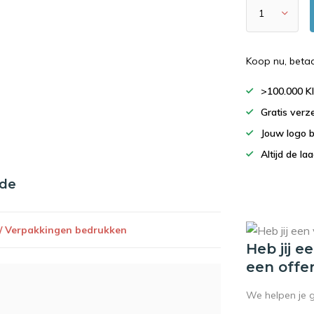
Koop nu, beta
>100.000 K
Gratis verz
Jouw logo 
Altijd de la
nde
 / Verpakkingen bedrukken
Heb jij e
een offe
We helpen je 