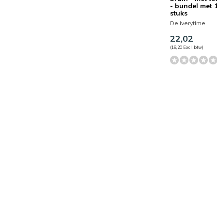
- bundel met 
stuks
Deliverytime
22,02
(18,20 Excl. btw)