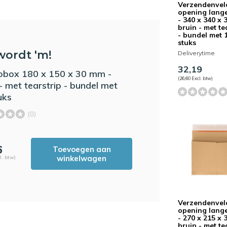
Verzendenvel
opening lange
- 340 x 340 x 
bruin - met te
- bundel met 
stuks
wordt 'm!
Deliverytime
32,19
obox 180 x 150 x 30 mm -
(26,60 Excl. btw)
 - met tearstrip - bundel met
uks
(0)
6
Toevoegen aan
winkelwagen
l. btw)
Verzendenvel
opening lange
- 270 x 215 x 
bruin - met te