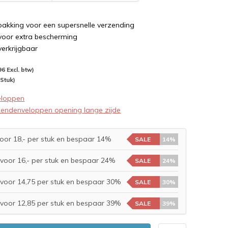
pakking voor een supersnelle verzending
 voor extra bescherming
verkrijgbaar
96 Excl. btw)
 Stuk)
eloppen
zendenveloppen opening lange zijde
oor 18,- per stuk en bespaar 14%
SALE
14%
voor 16,- per stuk en bespaar 24%
SALE
24%
voor 14,75 per stuk en bespaar 30%
SALE
30%
voor 12,85 per stuk en bespaar 39%
SALE
39%