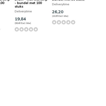
100
- bundel met 100
Deliverytime
stuks
26,20
Deliverytime
(21,65 Excl. btw)
19,84
(16,40 Excl. btw)