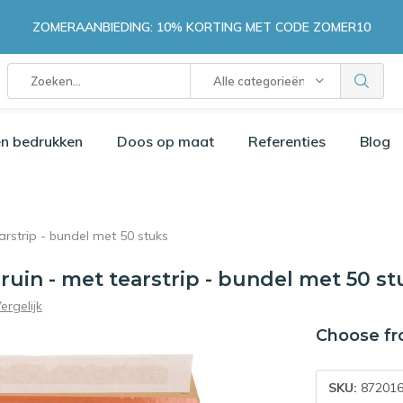
ZOMERAANBIEDING: 10% KORTING MET CODE ZOMER10
Alle categorieën
n bedrukken
Doos op maat
Referenties
Blog
arstrip - bundel met 50 stuks
ruin - met tearstrip - bundel met 50 st
ergelijk
Choose fr
SKU:
872016