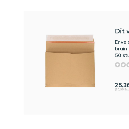
Dit 
Envel
bruin
50 st
25,3
(20,96 Exc