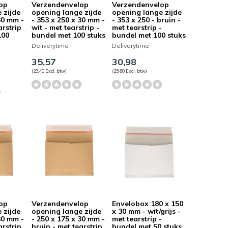
op
Verzendenvelop
Verzendenvelop
 zijde
opening lange zijde
opening lange zijde
30 mm -
- 353 x 250 x 30 mm -
- 353 x 250 - bruin -
arstrip
wit - met tearstrip -
met tearstrip -
100
bundel met 100 stuks
bundel met 100 stuks
Deliverytime
Deliverytime
35,57
30,98
(29,40 Excl. btw)
(25,60 Excl. btw)
op
Verzendenvelop
Envelobox 180 x 150
 zijde
opening lange zijde
x 30 mm - wit/grijs -
30 mm -
- 250 x 175 x 30 mm -
met tearstrip -
arstrip
bruin - met tearstrip
bundel met 50 stuks