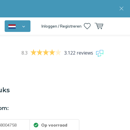
Inloggen / Registreren
8.3
3.122 reviews
uks
om:
8004758
Op voorraad