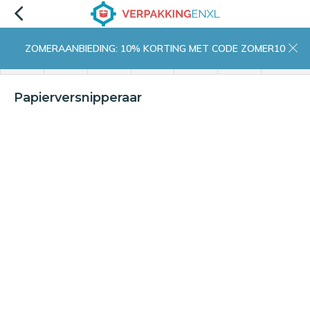
ZOMERAANBIEDING: 10% KORTING MET CODE ZOMER10
menu
zoeken
inloggen
wishlist
contact
winkelwagen
home
Papierversnipperaar