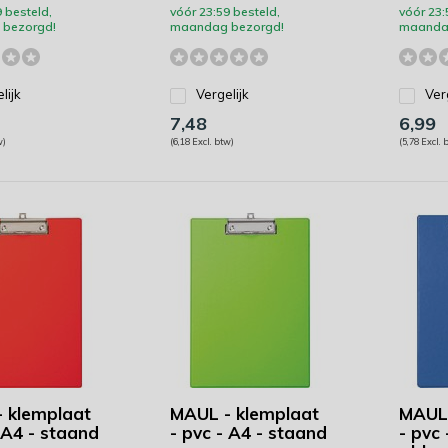
 besteld,
vóór 23:59 besteld,
vóór 23:
bezorgd!
maandag bezorgd!
maanda
lijk
Vergelijk
Ver
7,48
6,99
w)
(6,18 Excl. btw)
(5,78 Excl. 
 klemplaat
MAUL - klemplaat
MAUL 
 A4 - staand
- pvc - A4 - staand
- pvc