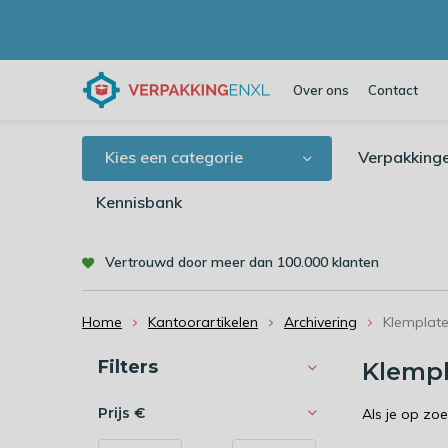
Over ons
Contact
Kies een categorie
Verpakking
Kennisbank
Vertrouwd door meer dan 100.000 klanten
Home
Kantoorartikelen
Archivering
Klemplat
Sorteren op:
Filters
Klemp
Prijs
€
Als je op zo