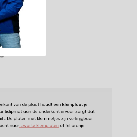
 - A4 - staand
rt
59 besteld,
g bezorgd!
gelijk
24
btw)
enkant van de plaat houdt een
klemplaat
je
de antislipmat aan de onderkant ervoor zorgt dat
huift. De platen met klemmetjes zijn verkrijgbaar
 bent naar
zwarte klemplaten
of fel oranje