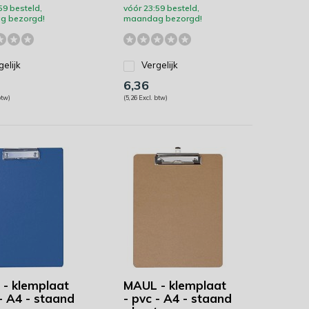
59 besteld,
vóór 23:59 besteld,
g bezorgd!
maandag bezorgd!
gelijk
Vergelijk
6,36
btw)
(5,26 Excl. btw)
- klemplaat
MAUL - klemplaat
 - A4 - staand
- pvc - A4 - staand