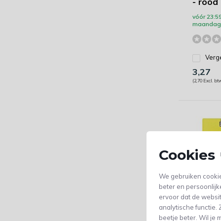
- rood
vóór 23:59
maandag 
Verge
3,27
(2,70 Excl. bt
Cookies 
We gebruiken cookie
beter en persoonlijk
ervoor dat de websi
analytische functie
MAUL -
beetje beter. Wil j