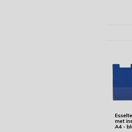
Esselt
met in
A4 - b