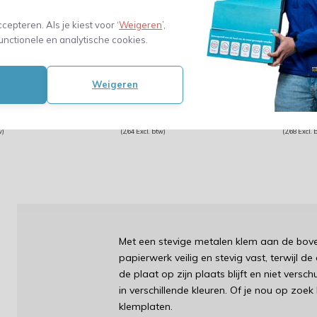
 A4 - staand
- pvc - A4 - staand
- pvc
- oranje
- zwa
ccepteren. Als je kiest voor ‘
Weigeren
’,
unctionele en analytische cookies.
 besteld,
vóór 23:59 besteld,
vóór 23:
bezorgd!
maandag bezorgd!
maanda
Weigeren
lijk
Vergelijk
Ver
3,19
3,
1,59
w)
(2,64 Excl. btw)
(2,68 Excl. 
Met een stevige metalen klem aan de bov
papierwerk veilig en stevig vast, terwijl 
de plaat op zijn plaats blijft en niet versc
in verschillende kleuren. Of je nou op zoek
klemplaten.