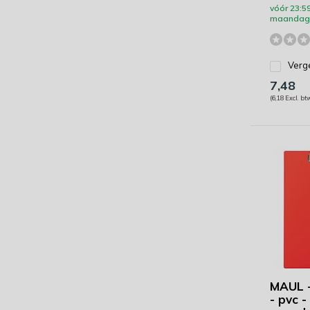
vóór 23:59
maandag 
Verge
7,48
(6,18 Excl. bt
MAUL -
- pvc -