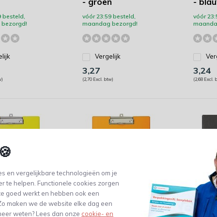
- groen
- bla
 besteld,
vóór 23:59 besteld,
vóór 23:
bezorgd!
maandag bezorgd!
maanda
lijk
Vergelijk
Ver
3,27
3,24
w)
(2,70 Excl. btw)
(2,68 Excl. 
🍪
s en vergelijkbare technologieën om je
er te helpen. Functionele cookies zorgen
te goed werkt en hebben ook een
. Zo maken we de website elke dag een
 klemplaat
MAUL - klemplaat
MAUL 
e meer weten? Lees dan onze
cookie- en