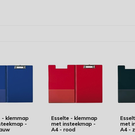
e - klemmap
Esselte - klemmap
Essel
steekmap -
met insteekmap -
met i
lauw
A4 - rood
A4 - 