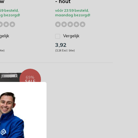
uw
- hout
59 besteld,
vóór 23:59 besteld,
g bezorgd!
maandag bezorgd!
gelijk
Vergelijk
3,92
btw)
(3,24 Excl. btw)
69%
SALE
- klemplaat