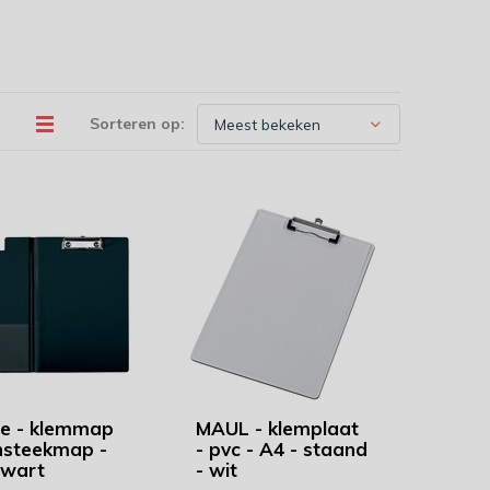
Sorteren op:
te - klemmap
MAUL - klemplaat
nsteekmap -
- pvc - A4 - staand
zwart
- wit