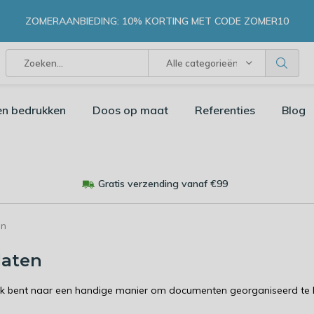
ZOMERAANBIEDING: 10% KORTING MET CODE ZOMER10
Alle categorieën
en bedrukken
Doos op maat
Referenties
Blog
Gratis verzending vanaf €99
en
laten
ek bent naar een handige manier om documenten georganiseerd te h