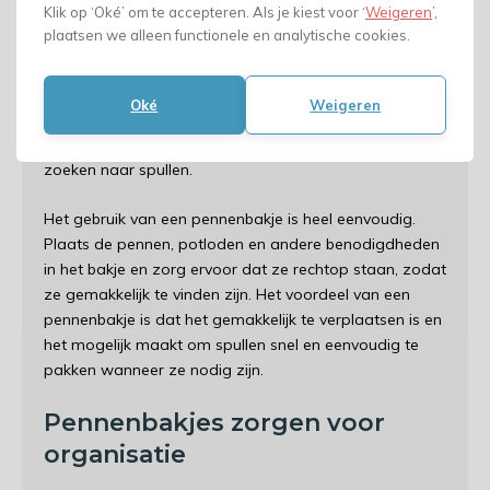
Klik op ‘Oké’ om te accepteren. Als je kiest voor ‘
Weigeren
’,
plaatsen we alleen functionele en analytische cookies.
Een
pennenbakje
kan niet alleen pennen en potloden
opbergen, maar ook markers, paperclips, plakband en
andere kantoorbenodigdheden. Dit maakt het een
Oké
Weigeren
veelzijdig en handig hulpmiddel om de werkplek
georganiseerd te houden en tijd te besparen bij het
zoeken naar spullen.
Het gebruik van een pennenbakje is heel eenvoudig.
Plaats de pennen, potloden en andere benodigdheden
in het bakje en zorg ervoor dat ze rechtop staan, zodat
ze gemakkelijk te vinden zijn. Het voordeel van een
pennenbakje is dat het gemakkelijk te verplaatsen is en
het mogelijk maakt om spullen snel en eenvoudig te
pakken wanneer ze nodig zijn.
Pennenbakjes zorgen voor
organisatie