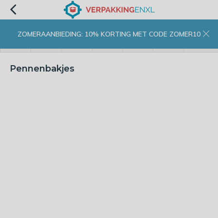
ZOMERAANBIEDING: 10% KORTING MET CODE ZOMER10
menu
zoeken
inloggen
wishlist
contact
winkelwagen
home
Pennenbakjes