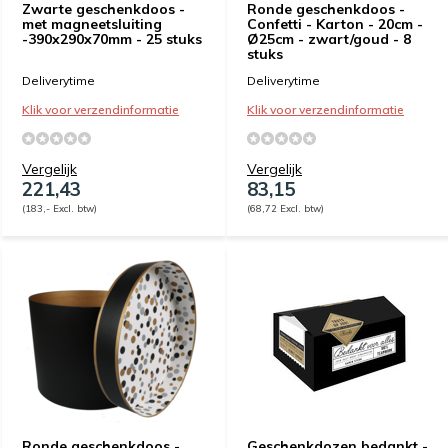
Zwarte geschenkdoos -
Ronde geschenkdoos -
met magneetsluiting
Confetti - Karton - 20cm -
-390x290x70mm - 25 stuks
Ø25cm - zwart/goud - 8
stuks
Deliverytime
Deliverytime
Klik voor verzendinformatie
Klik voor verzendinformatie
Vergelijk
Vergelijk
221,43
83,15
(183,- Excl. btw)
(68,72 Excl. btw)
Ronde geschenkdoos -
Geschenkdozen bedankt -