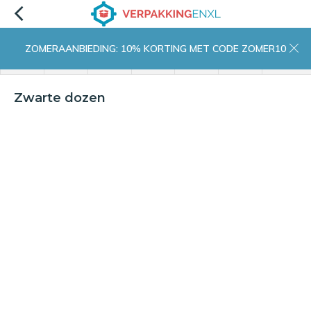
ZOMERAANBIEDING: 10% KORTING MET CODE ZOMER10
menu
zoeken
inloggen
wishlist
contact
winkelwagen
home
Zwarte dozen