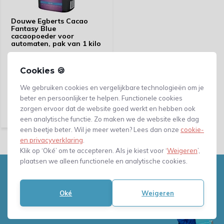
Douwe Egberts Cacao
Fantasy Blue
cacaopoeder voor
automaten, pak van 1 kilo
vóór 23:59 besteld, maandag
bezorgd!
Cookies 🍪
We gebruiken cookies en vergelijkbare technologieën om je
Vergelijk
beter en persoonlijker te helpen. Functionele cookies
16,04
zorgen ervoor dat de website goed werkt en hebben ook
(13,26 Excl. btw)
een analytische functie. Zo maken we de website elke dag
een beetje beter. Wil je meer weten? Lees dan onze
cookie-
en privacyverklaring
.
Klik op ‘Oké’ om te accepteren. Als je kiest voor ‘
Weigeren
’,
plaatsen we alleen functionele en analytische cookies.
Heb je vragen, of advies nodig?
Neem gerust contact met ons
Oké
Weigeren
op!
Mail naar
info@verpakkingenxl.nl