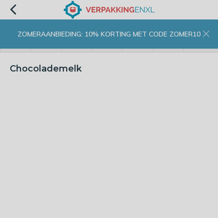
ZOMERAANBIEDING: 10% KORTING MET CODE ZOMER10
menu
zoeken
inloggen
wishlist
contact
winkelwagen
home
Chocolademelk