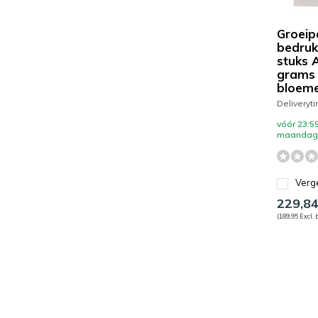
Groeip
bedruk
stuks 
grams
bloem
Deliveryt
vóór 23:59
maandag 
Verge
229,8
(189,95 Excl. 