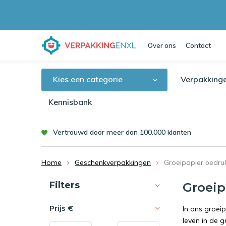
Over ons
Contact
Kies een categorie
Verpakking
Kennisbank
Vertrouwd door meer dan 100.000 klanten
Home
Geschenkverpakkingen
Groeipapier bedru
Sorteren op:
Filters
Groeip
Prijs
€
In ons groei
leven in de g