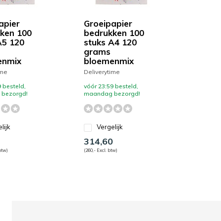
apier
Groeipapier
ken 100
bedrukken 100
A5 120
stuks A4 120
grams
enmix
bloemenmix
ime
Deliverytime
 besteld,
vóór 23:59 besteld,
bezorgd!
maandag bezorgd!
lijk
Vergelijk
4
314,60
btw)
(260,- Excl. btw)