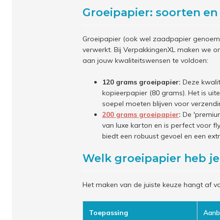
Groeipapier: soorten en
Groeipapier (ook wel zaadpapier genoemd
verwerkt. Bij VerpakkingenXL maken we o
aan jouw kwaliteitswensen te voldoen:
120 grams groeipapier:
Deze kwalit
kopieerpapier (80 grams). Het is uite
soepel moeten blijven voor verzendi
200 grams groeipapier
:
De 'premium'
van luxe karton en is perfect voor fly
biedt een robuust gevoel en een extra
Welk groeipapier heb j
Het maken van de juiste keuze hangt af va
Toepassing
Aanb