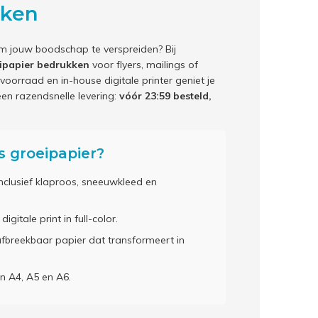
kken
m jouw boodschap te verspreiden? Bij
ipapier bedrukken
voor flyers, mailings of
oorraad en in-house digitale printer geniet je
en razendsnelle levering:
vóór 23:59 besteld,
 groeipapier?
inclusief klaproos, sneeuwkleed en
gitale print in full-color.
fbreekbaar papier dat transformeert in
in A4, A5 en A6.