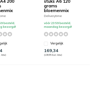
 A4 200
stuks A6 120
s
grams
menmix
bloemenmix
time
Deliverytime
59 besteld,
vóór 23:59 besteld,
g bezorgd!
maandag bezorgd!
gelijk
Vergelijk
4
169,34
. btw)
(139,95 Excl. btw)