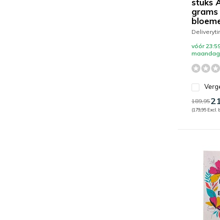
stuks 
grams
bloem
Deliveryt
vóór 23:59
maandag 
Verge
21
189,95
(179,95 Excl. 