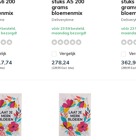
A6 200
stuks A5 200
stuks
grams
gram
enmix
bloemenmix
bloe
ime
Deliverytime
Delivery
 besteld,
vóór 23:59 besteld,
vóór 23:
bezorgd!
maandag bezorgd!
maanda
lijk
Vergelijk
Ver
7,74
278,24
362,9
btw)
(229,95 Excl. btw)
(299,95 Excl