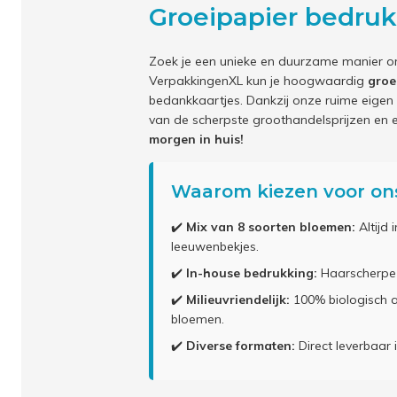
Groeipapier bedru
Zoek je een unieke en duurzame manier o
VerpakkingenXL kun je hoogwaardig
groe
bedankkaartjes. Dankzij onze ruime eigen v
van de scherpste groothandelsprijzen en e
morgen in huis!
Waarom kiezen voor ons
✔️
Mix van 8 soorten bloemen:
Altijd 
leeuwenbekjes.
✔️
In-house bedrukking:
Haarscherpe di
✔️
Milieuvriendelijk:
100% biologisch a
bloemen.
✔️
Diverse formaten:
Direct leverbaar 