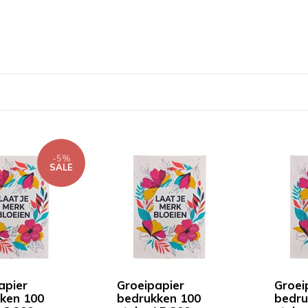
-5%
SALE
apier
Groeipapier
Groei
ken 100
bedrukken 100
bedru