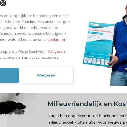
🍪
Onze poetsdoeken worden met zorg gemaa
s en vergelijkbare technologieën om je
lakens en tricot op basis van hun indru
er te helpen. Functionele cookies zorgen
Vervolgens verwerken we ze tot poetsdoek
te goed werkt en hebben ook een
doeken vormen de perfecte match met j
. Zo maken we de website elke dag een
reinigingservaring.
e meer weten? Lees dan onze
cookie- en
Poetsdoeken Auto En Vo
ccepteren. Als je kiest voor ‘
Weigeren
’,
unctionele en analytische cookies.
Gebruik
Onze poetsdoeken zijn uitermate geschikt 
Weigeren
toepassingen. Of je nu actief bent in de p
anders werkt, onze poetsdoeken zijn jouw
machines, gereedschappen, oppervlakken
Milieuvriendelijk en K
Naast hun ongeëvenaarde functionaliteit
milieuvriendelijk alternatief voor wegwer