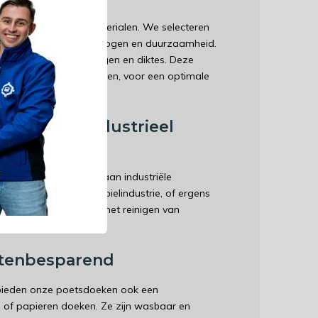
kt van de beste materialen. We selecteren
kwekkende absorptievermogen en duurzaamheid.
en in diverse afmetingen en diktes. Deze
ouw schoonmaakmiddelen, voor een optimale
or Ander Industrieel
voor een breed scala aan industriële
roductie, bouw, automobielindustrie, of ergens
 ideale metgezel voor het reinigen van
 en meer.
ostenbesparend
 bieden onze poetsdoeken ook een
p- of papieren doeken. Ze zijn wasbaar en