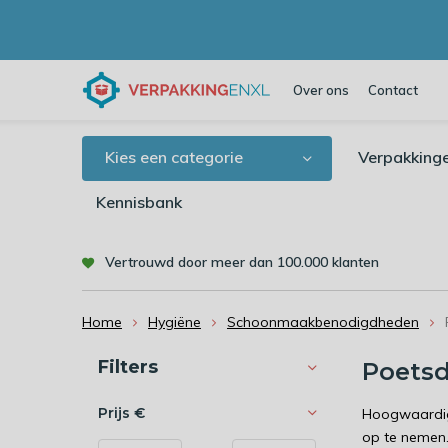
Over ons
Contact
Kies een categorie
Verpakking
Kennisbank
Vertrouwd door meer dan 100.000 klanten
Home
Hygiëne
Schoonmaakbenodigdheden
Sorteren op:
Filters
Poets
Prijs
€
Hoogwaardige
op te nemen