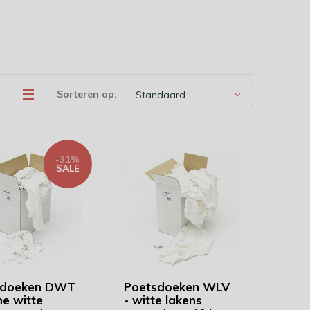
Sorteren op:
-31%
SALE
sdoeken DWT
Poetsdoeken WLV
ne witte
- witte lakens