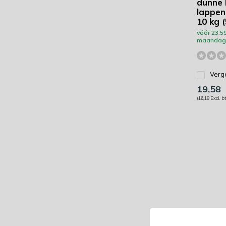
dunne 
lappen 
10 kg (
vóór 23:59
maandag 
Verge
19,58
(16,18 Excl. b