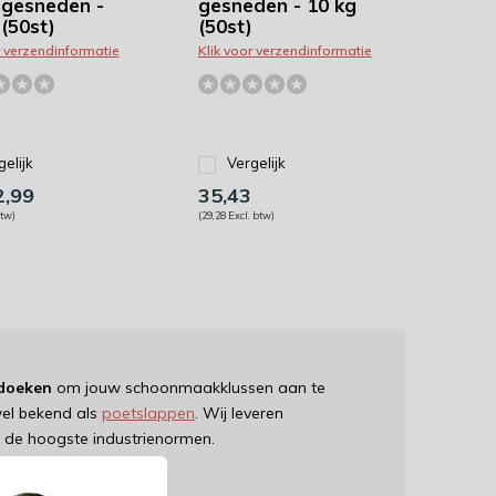
t gesneden -
gesneden - 10 kg
(50st)
(50st)
r verzendinformatie
Klik voor verzendinformatie
gelijk
Vergelijk
,99
35,43
btw)
(29,28 Excl. btw)
doeken
om jouw schoonmaakklussen aan te
el bekend als
poetslappen
. Wij leveren
 de hoogste industrienormen.
eid