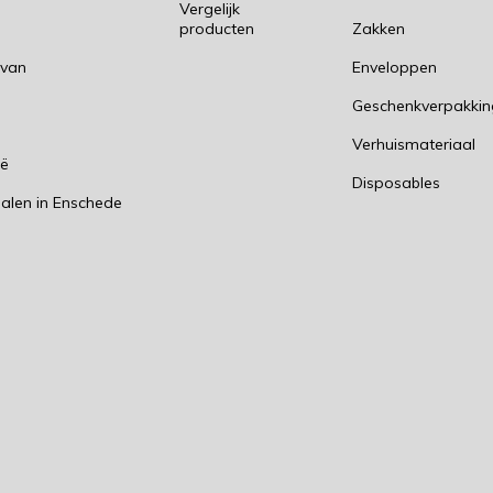
Vergelijk
producten
Zakken
 van
Enveloppen
Geschenkverpakki
n
Verhuismateriaal
ië
Disposables
alen in Enschede