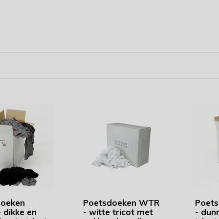
doeken
Poetsdoeken WTR
Poet
 dikke en
- witte tricot met
- dun