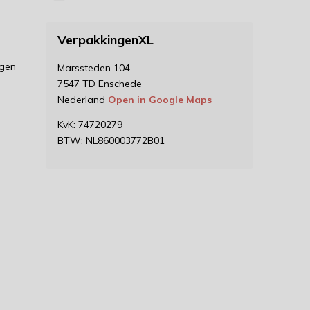
VerpakkingenXL
ngen
Marssteden 104
7547 TD Enschede
Nederland
Open in Google Maps
KvK: 74720279
BTW: NL860003772B01