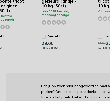
bonte tricot
gekleurd randje -
trico
origineel -
10 kg (50st)
10 kg 
50st)
vóór 23:59 besteld,
Klik voo
maandag bezorgd!
 besteld,
bezorgd!
lijk
Vergelijk
Ver
29,66
22
27,34
tw)
(24,51 Excl. btw)
(19,- Excl. 
Ben jij op zoek naar hoogwaardige
poets
pakken? Ontdek onze poetsdoeken, ook w
topkwaliteit poetsdoeken die voldoen aan
Kwaliteit en Duurzaamh