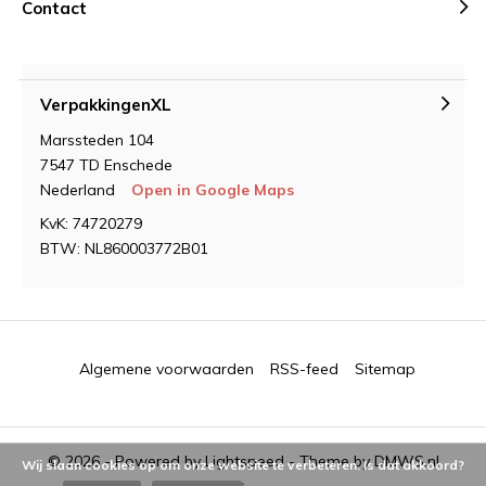
Contact
VerpakkingenXL
Marssteden 104
7547 TD Enschede
Nederland
Open in Google Maps
KvK: 74720279
BTW: NL860003772B01
Algemene voorwaarden
RSS-feed
Sitemap
© 2026 - Powered by
Lightspeed
- Theme by
DMWS.nl
Wij slaan cookies op om onze website te verbeteren. Is dat akkoord?